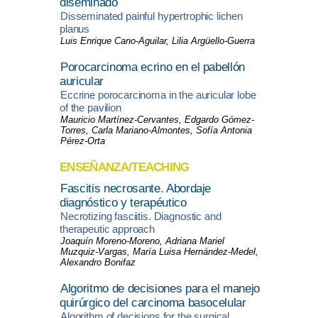
diseminado
Disseminated painful hypertrophic lichen
planus
Luis Enrique Cano-Aguilar, Lilia Argüello-Guerra
Porocarcinoma ecrino en el pabellón
auricular
Eccrine porocarcinoma in the auricular lobe
of the pavilion
Mauricio Martínez-Cervantes, Edgardo Gómez-
Torres, Carla Mariano-Almontes, Sofía Antonia
Pérez-Orta
ENSEÑANZA/TEACHING
Fascitis necrosante. Abordaje
diagnóstico y terapéutico
Necrotizing fasciitis. Diagnostic and
therapeutic approach
Joaquín Moreno-Moreno, Adriana Mariel
Muzquiz-Vargas, María Luisa Hernández-Medel,
Alexandro Bonifaz
Algoritmo de decisiones para el manejo
quirúrgico del carcinoma basocelular
Algorithm of decisions for the surgical