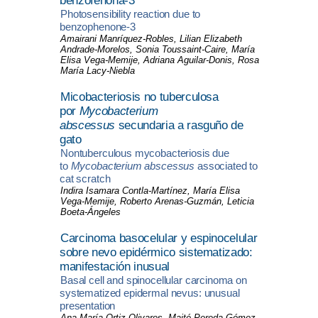
benzofenona-3
Photosensibility reaction due to
benzophenone-3
Amairani Manríquez-Robles, Lilian Elizabeth
Andrade-Morelos, Sonia Toussaint-Caire, María
Elisa Vega-Memije, Adriana Aguilar-Donis, Rosa
María
Lacy-Niebla
Micobacteriosis
no tuberculosa
por
Mycobacterium
abscessus
secundaria a rasguño de
gato
Nontuberculous mycobacteriosis due
to
Mycobacterium abscessus
associated to
cat scratch
Indira Isamara Contla-Martínez, María Elisa
Vega-Memije, Roberto Arenas-Guzmán, Leticia
Boeta-Ángeles
Carcinoma basocelular y espinocelular
sobre nevo epidérmico sistematizado:
manifestación inusual
Basal cell and spinocellular carcinoma on
systematized epidermal nevus: unusual
presentation
Ana María Ortiz-Olivares, Maité Pereda-Gómez,