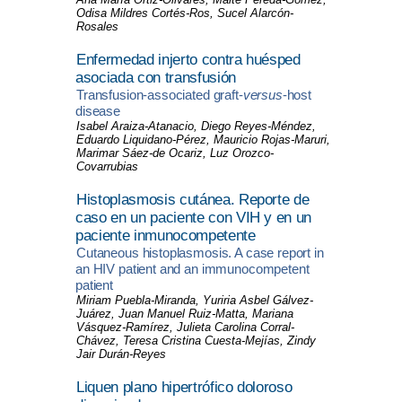
Odisa Mildres Cortés-Ros, Sucel Alarcón-
Rosales
Enfermedad injerto contra huésped
asociada con transfusión
Transfusion-associated graft-
versus
-host
disease
Isabel Araiza-Atanacio, Diego Reyes-Méndez,
Eduardo Liquidano-Pérez, Mauricio Rojas-Maruri,
Marimar Sáez-de Ocariz, Luz Orozco-
Covarrubias
Histoplasmosis cutánea. Reporte de
caso en un paciente con VIH y en un
paciente inmunocompetente
Cutaneous histoplasmosis. A case report in
an HIV patient and an immunocompetent
patient
Miriam Puebla-Miranda, Yuriria Asbel Gálvez-
Juárez, Juan Manuel Ruiz-Matta, Mariana
Vásquez-Ramírez, Julieta Carolina Corral-
Chávez, Teresa Cristina Cuesta-Mejías, Zindy
Jair Durán-Reyes
Liquen plano hipertrófico doloroso