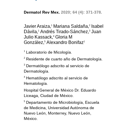
Dermatol Rev Mex.
2020; 64 (4): 371-378.
Javier Araiza,
Mariana Saldaña,
Isabel
1
2
Dávila,
Andrés Tirado-Sánchez,
Juan
1
3
Julio Kassack,
Gloria M
4
González,
Alexandro Bonifaz
5
1
1
Laboratorio de Micología.
2
Residente de cuarto año de Dermatología.
3
Dermatólogo adscrito al servicio de
Dermatología.
4
Hematólogo adscrito al servicio de
Hematología.
Hospital General de México Dr. Eduardo
Liceaga, Ciudad de México.
5
Departamento de Microbiología, Escuela
de Medicina, Universidad Autónoma de
Nuevo León, Monterrey, Nuevo León,
México.