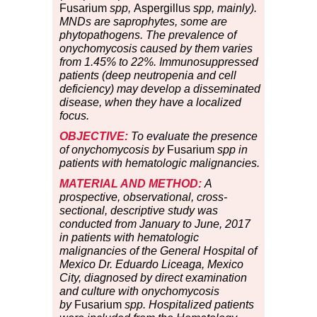
Fusarium
spp,
Aspergillus
spp, mainly).
MNDs are saprophytes, some are
phytopathogens. The prevalence of
onychomycosis caused by them varies
from 1.45% to 22%. Immunosuppressed
patients (deep neutropenia and cell
deficiency) may develop a disseminated
disease, when they have a localized
focus.
OBJECTIVE:
To evaluate the presence
of onychomycosis by
Fusarium
spp in
patients with hematologic malignancies.
MATERIAL AND METHOD:
A
prospective, observational, cross-
sectional, descriptive study was
conducted from January to June, 2017
in patients with hematologic
malignancies of the General Hospital of
Mexico Dr. Eduardo Liceaga, Mexico
City, diagnosed by direct examination
and culture with onychomycosis
by
Fusarium
spp. Hospitalized patients