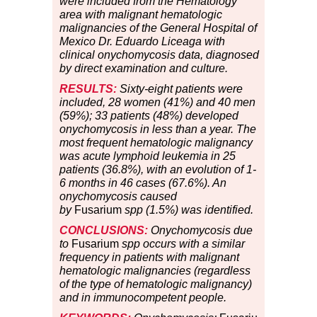
were included from the Hematology
area with malignant hematologic
malignancies of the General Hospital of
Mexico Dr. Eduardo Liceaga with
clinical onychomycosis data, diagnosed
by direct examination and culture.
RESULTS:
Sixty-eight patients were
included, 28 women (41%) and 40 men
(59%); 33 patients (48%) developed
onychomycosis in less than a year. The
most frequent hematologic malignancy
was acute lymphoid leukemia in 25
patients (36.8%), with an evolution of 1-
6 months in 46 cases (67.6%). An
onychomycosis caused
by
Fusarium
spp (1.5%) was identified.
CONCLUSIONS:
Onychomycosis due
to
Fusarium
spp occurs with a similar
frequency in patients with malignant
hematologic malignancies (regardless
of the type of hematologic malignancy)
and in immunocompetent people.