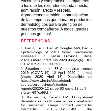
excelencia y compromiso; compañeros
a los que les extendemos toda nuestra
admiración, afecto y respeto.
Agradecemos también la participación
de las empresas que donaron productos
dermatológicos para la atención de
nuestros compañeros. A todos, gracias,
¡muchas gracias!
REFERENCIAS
1.
Fan J, Liu X, Pan W, Douglas MW, Bao S.
Epidemiology of 2019 Novel Coronavirus
Disease-19 in Gansu Province, China,
2020.
Emerg Infect Dis 2020 Jun;26(6). DOI:
10.3201/eid2606.200251
2.
Situation report – 83 Coronavirus disease
2019 (COVID-19) 12 April 2020 [Internet].
[citado 2020 Abril 13]. Disponible en:
https://www.who.int/docs/default-
source/coronaviruse/situation-
reports/20200412-sitrep-83-covid-19.pdf?
sfvrsn=697ce98d_4
3.
Kadivar S, Belsito DV. Occupational
dermatitis in health care workers evaluated
for suspected allergic contact dermatitis.
Dermatitis 2015;26(4):177-83. doi: