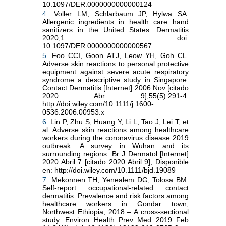
10.1097/DER.0000000000000124
4.
Voller LM, Schlarbaum JP, Hylwa SA.
Allergenic ingredients in health care hand
sanitizers in the United States. Dermatitis
2020;1. doi:
10.1097/DER.0000000000000567
5.
Foo CCI, Goon ATJ, Leow YH, Goh CL.
Adverse skin reactions to personal protective
equipment against severe acute respiratory
syndrome a descriptive study in Singapore.
Contact Dermatitis [Internet] 2006 Nov [citado
2020 Abr 9];55(5):291-4.
http://doi.wiley.com/10.1111/j.1600-
0536.2006.00953.x
6.
Lin P, Zhu S, Huang Y, Li L, Tao J, Lei T, et
al. Adverse skin reactions among healthcare
workers during the coronavirus disease 2019
outbreak: A survey in Wuhan and its
surrounding regions. Br J Dermatol [Internet]
2020 Abril 7 [citado 2020 Abril 9]; Disponible
en: http://doi.wiley.com/10.1111/bjd.19089
7.
Mekonnen TH, Yenealem DG, Tolosa BM.
Self-report occupational-related contact
dermatitis: Prevalence and risk factors among
healthcare workers in Gondar town,
Northwest Ethiopia, 2018 – A cross-sectional
study. Environ Health Prev Med 2019 Feb