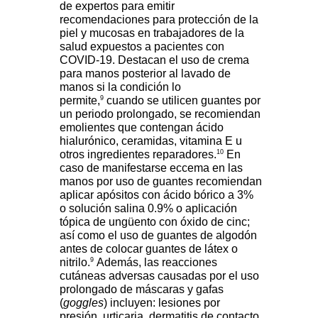
de expertos para emitir
recomendaciones para protección de la
piel y mucosas en trabajadores de la
salud expuestos a pacientes con
COVID-19. Destacan el uso de crema
para manos posterior al lavado de
manos si la condición lo
9
permite,
cuando se utilicen guantes por
un periodo prolongado, se recomiendan
emolientes que contengan ácido
hialurónico, ceramidas, vitamina E u
10
otros ingredientes reparadores.
En
caso de manifestarse eccema en las
manos por uso de guantes recomiendan
aplicar apósitos con ácido bórico a 3%
o solución salina 0.9% o aplicación
tópica de ungüento con óxido de cinc;
así como el uso de guantes de algodón
antes de colocar guantes de látex o
9
nitrilo.
Además, las reacciones
cutáneas adversas causadas por el uso
prolongado de máscaras y gafas
(
goggles
) incluyen: lesiones por
presión, urticaria, dermatitis de contacto,