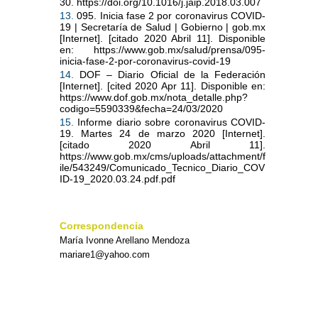
30. https://doi.org/10.1016/j.jaip.2018.03.007
13.
095. Inicia fase 2 por coronavirus COVID-
19 | Secretaría de Salud | Gobierno | gob.mx
[Internet]. [citado 2020 Abril 11]. Disponible
en: https://www.gob.mx/salud/prensa/095-
inicia-fase-2-por-coronavirus-covid-19
14.
DOF – Diario Oficial de la Federación
[Internet]. [cited 2020 Apr 11]. Disponible en:
https://www.dof.gob.mx/nota_detalle.php?
codigo=5590339&fecha=24/03/2020
15.
Informe diario sobre coronavirus COVID-
19. Martes 24 de marzo 2020 [Internet].
[citado 2020 Abril 11].
https://www.gob.mx/cms/uploads/attachment/f
ile/543249/Comunicado_Tecnico_Diario_COV
ID-19_2020.03.24.pdf.pdf
Correspondencia
María Ivonne Arellano Mendoza
mariare1@yahoo.com