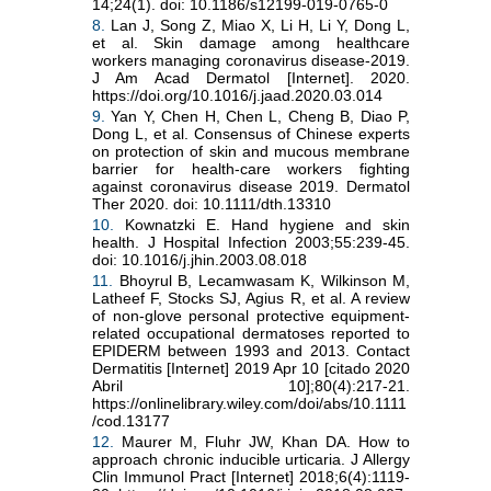
14;24(1). doi: 10.1186/s12199-019-0765-0
8.
Lan J, Song Z, Miao X, Li H, Li Y, Dong L,
et al. Skin damage among healthcare
workers managing coronavirus disease-2019.
J Am Acad Dermatol [Internet]. 2020.
https://doi.org/10.1016/j.jaad.2020.03.014
9.
Yan Y, Chen H, Chen L, Cheng B, Diao P,
Dong L, et al. Consensus of Chinese experts
on protection of skin and mucous membrane
barrier for health-care workers fighting
against coronavirus disease 2019. Dermatol
Ther 2020. doi: 10.1111/dth.13310
10.
Kownatzki E. Hand hygiene and skin
health. J Hospital Infection 2003;55:239-45.
doi: 10.1016/j.jhin.2003.08.018
11.
Bhoyrul B, Lecamwasam K, Wilkinson M,
Latheef F, Stocks SJ, Agius R, et al. A review
of non‐glove personal protective equipment‐
related occupational dermatoses reported to
EPIDERM between 1993 and 2013. Contact
Dermatitis [Internet] 2019 Apr 10 [citado 2020
Abril 10];80(4):217-21.
https://onlinelibrary.wiley.com/doi/abs/10.1111
/cod.13177
12.
Maurer M, Fluhr JW, Khan DA. How to
approach chronic inducible urticaria. J Allergy
Clin Immunol Pract [Internet] 2018;6(4):1119-