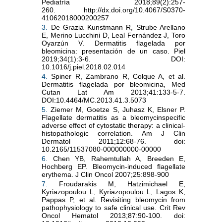
Pediatría 2018;89(2):257-
260.
http://dx.doi.org/10.4067/S0370-
41062018000200257
3.
De Grazia Kunstmann R, Strube Arellano
E, Merino Lucchini D, Leal Fernández J, Toro
Oyarzún V. Dermatitis flagelada por
bleomicina: presentación de un caso. Piel
2019;34(1):3-6. DOI:
10.1016/j.piel.2018.02.014
4.
Spiner R, Zambrano R, Colque A, et al.
Dermatitis flagelada por bleomicina, Med
Cutan Lat Am 2013;41:133-5-7.
DOI:10.4464/MC.2013.41.3.5073
5.
Ziemer M, Goetze S, Juhasz K, Elsner P.
Flagellate dermatitis as a bleomycinspecific
adverse effect of cytostatic therapy: a clinical-
histopathologic correlation. Am J Clin
Dermatol 2011;12:68-76. doi:
10.2165/11537080-000000000-00000
6.
Chen YB, Rahemtullah A, Breeden E,
Hochberg EP. Bleomycin-induced flagellate
erythema. J Clin Oncol 2007;25:898-900
7.
Froudarakis M, Hatzimichael E,
Kyriazopoulou L, Kyriazopoulou L, Lagos K,
Pappas P, et al. Revisiting bleomycin from
pathophysiology to safe clinical use. Crit Rev
Oncol Hematol 2013;87:90-100. doi: