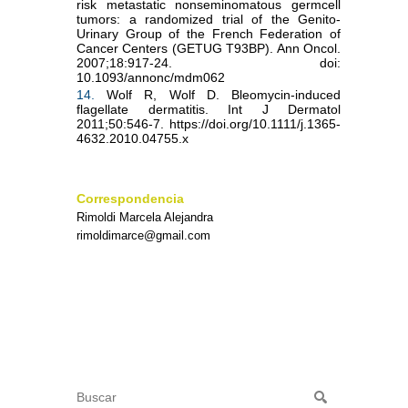
risk metastatic nonseminomatous germcell
tumors: a randomized trial of the Genito-
Urinary Group of the French Federation of
Cancer Centers (GETUG T93BP). Ann Oncol.
2007;18:917-24. doi:
10.1093/annonc/mdm062
14.
Wolf R, Wolf D. Bleomycin-induced
flagellate dermatitis. Int J Dermatol
2011;50:546-7. https://doi.org/10.1111/j.1365-
4632.2010.04755.x
Correspondencia
Rimoldi Marcela Alejandra
rimoldimarce@gmail.com