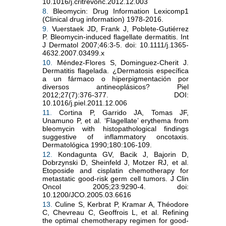
10.1016/j.critrevonc.2012.12.003
8.
Bleomycin: Drug Information Lexicomp1
(Clinical drug information) 1978-2016.
9.
Vuerstaek JD, Frank J, Poblete-Gutiérrez
P. Bleomycin-induced flagellate dermatitis. Int
J Dermatol 2007;46:3-5. doi: 10.1111/j.1365-
4632.2007.03499.x
10.
Méndez-Flores S, Dominguez-Cherit J.
Dermatitis flagelada. ¿Dermatosis específica
a un fármaco o hiperpigmentación por
diversos antineoplásicos? Piel
2012;27(7):376-377. DOI:
10.1016/j.piel.2011.12.006
11.
Cortina P, Garrido JA, Tomas JF,
Unamuno P, et al. ‘Flagellate’ erythema from
bleomycin with histopathological findings
suggestive of inflammatory oncotaxis.
Dermatológica 1990;180:106-109.
12.
Kondagunta GV, Bacik J, Bajorin D,
Dobrzynski D, Sheinfeld J, Motzer RJ, et al.
Etoposide and cisplatin chemotherapy for
metastatic good-risk germ cell tumors. J Clin
Oncol 2005;23:9290-4. doi:
10.1200/JCO.2005.03.6616
13.
Culine S, Kerbrat P, Kramar A, Théodore
C, Chevreau C, Geoffrois L, et al. Refining
the optimal chemotherapy regimen for good-