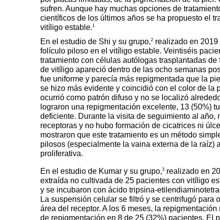
sufren. Aunque hay muchas opciones de tratamient
científicos de los
últimos años se ha propuesto el tr
1
vitíligo
estable.
2
En el estudio de Shi y su gru
po,
realizado en 2019 s
folículo piloso en el vitíligo
estable. Veintiséis pacie
tratamiento con células autólogas trasplantadas de f
de vitíligo apareció dentro de las ocho semanas
pos
fue uniforme y parecía más rep
igmentada que la pie
se hizo más evidente y
coincidió con el color de la 
ocurrió como patrón
difuso y no se localizó alrededo
lograron una repigmentación excelente, 13 (50%) tu
deficiente. Durante la visita de
seguimiento al año, 
receptoras y no hubo formación
de cicatrices ni úlc
mostraron que este tratamiento es un método
simple
pilosos (especialmente la vaina externa de la raíz
) 
proliferativa.
3
En
el estudio de Kumar y su grupo,
realizado
en 201
extraída no cultivada de 25 pacientes con vitíligo
est
y
se incubaron con ácido tripsina-etilendiaminotetra
La sus
pensión celular se filtró y se centrifugó para
área del receptor. A los 6 meses, la re
pigmentación 
de
repigmentación en 8 de 25 (32%) pacientes. El p