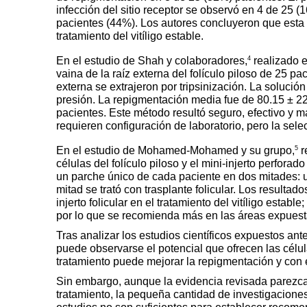
infección del sitio receptor se
observó en 4 de 25 (16
pacientes (44%). Los autores concluyeron que esta
tratamiento
del vitíligo estable.
4
En el estudio de Shah y colaboradores,
realizado e
vaina de la raíz externa del
folículo piloso de 25 pac
externa se extrajeron por tri
psinización. La solución 
presión. La re
pigmentación media fue de 80.15 ± 2
pacientes. Este método resultó seguro, efectivo y m
requieren configuración de laboratorio, pero la sele
5
En el
estudio de Mohamed-Mohamed y su grupo,
r
células
del folículo piloso y el mini-injerto perforado
un parche único
de cada paciente en dos mitades: u
mitad
se trató con trasplante folicular. Los resultad
injerto
folicular en el tratamiento del vitíligo establ
por lo que se
recomienda más en las áreas expuesta
Tras analizar los estudios científicos expuestos an
puede observarse el potencial
que ofrecen las célul
tratamiento puede mejorar la repigmentación
y con 
Sin embargo, aunque la evidencia revisada parezc
tratamiento, la pequeña cantidad
de investigacione