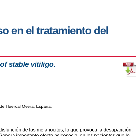
so en el tratamiento del
of stable vitiligo.
 de Huércal Overa, España.
disfunción de los melanocitos, lo que provoca la
desaparición,
 Genera importante efecto psicosocial en los pacientes que
lo