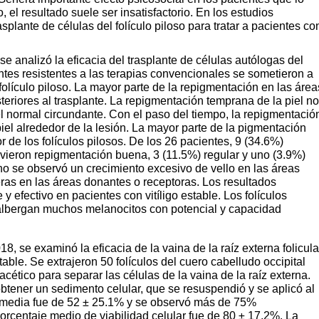
o, el
resultado suele ser insatisfactorio. En los estudios
asplante de
células del folículo piloso para tratar a pacientes co
e analizó la eficacia del tras
plante de células autólogas del
ntes resistentes a las terapias convencionales se
sometieron a
olículo
piloso. La mayor parte de la repigmentación en las
área
teriores al trasplante. La repigmentación temprana
de la piel no
l normal circundante. Con el paso del
tiempo, la repigmentació
piel alrededor de la
lesión. La mayor parte de la pigmentación
r de los folículos pilosos.
De los 26 pacientes, 9 (34.6%)
vieron re
pigmentación buena, 3 (11.5%) regular y uno (3.9%)
no se observó un crecimiento excesivo de
vello en las áreas
eras en las áreas donantes o rece
ptoras. Los resultados
 y efectivo en pacientes con vitíligo estable. Los
folículos
albergan muchos melanocitos con potencial y capacidad
8, se examinó la eficacia de la vaina de la
raíz externa folicula
able. Se extrajeron 50 folículos del cuero cabelludo occipital
acético para separar las
células de la vaina de la raíz externa.
 obtener un
sedimento celular, que se resuspendió y se aplicó
al
media fue de 52 ± 25.1% y se observó más de 75%
orcentaje medio de viabilidad
celular fue de 80 ± 17.2%. La