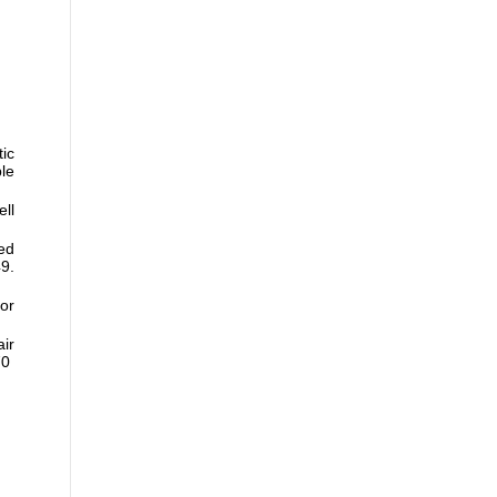
tic
le
ell
ted
49.
or
ir
70