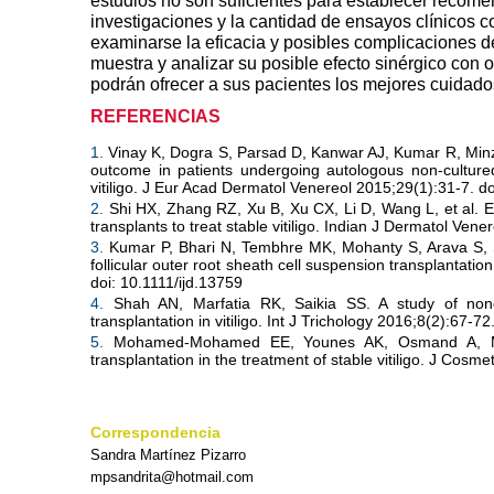
estudios no son suficientes para establecer reco
men
investigaciones y
la cantidad de ensayos clínicos c
examinarse la eficacia y posibles
complicaciones de
muestra y analizar su posible
efecto sinérgico con 
podrán ofrecer a sus pacientes los mejores cuidad
REFERENCIAS
1.
Vinay K, Dogra S
, Parsad D, Kanwar AJ, Kumar R, Minz
outcome in patients
undergoing autologous non-cultured 
vitiligo. J Eur Acad Dermatol
Venereol 2015;29(1):31-7. do
2.
Shi HX, Zhang RZ, Xu B
, Xu CX, Li D, Wang L, et al. 
trans
plants to treat stable vitiligo. Indian J Dermatol Vene
3.
Kumar P, Bhari N, Tembhre
MK, Mohanty S, Arava S, 
follicular outer root
sheath cell suspension transplantatio
doi: 10.1111/ijd.13759
4.
Shah AN
, Marfatia RK, Saikia SS. A study of nonc
transplantation
in vitiligo. Int J Trichology 2016;8(2):67
5.
Mohamed-Mohamed
EE, Younes AK, Osmand A,
transplantation in the
treatment of stable vitiligo. J Co
Correspondencia
Sandra Martínez Pizarro
mpsandrita@hotmail.com