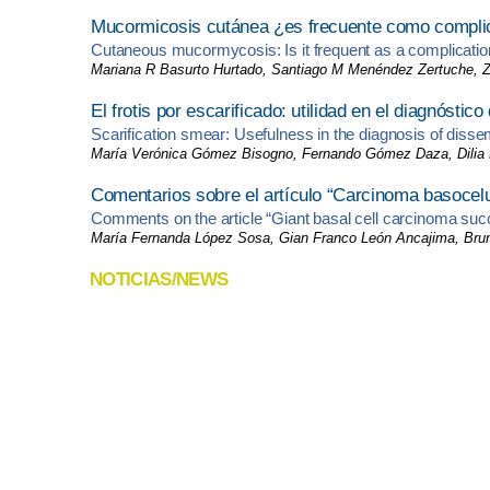
Mucormicosis cutánea ¿es frecuente como complicac
Cutaneous mucormycosis: Is it frequent as a complicati
Mariana R Basurto Hurtado, Santiago M Menéndez Zertuche, Zai
El frotis por escarificado: utilidad en el diagnósti
Scarification smear: Usefulness in the diagnosis of diss
María Verónica Gómez Bisogno, Fernando Gómez Daza, Dilia
Comentarios sobre el artículo “Carcinoma basocelul
Comments on the article “Giant basal cell carcinoma succ
María Fernanda López Sosa, Gian Franco León Ancajima, Brune
NOTICIAS/NEWS