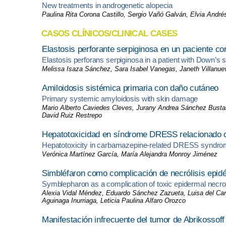
New treatments in androgenetic alopecia
Paulina Rita Corona Castillo, Sergio Vañó Galván, Elvia Andr
CASOS CLÍNICOS/CLINICAL CASES
Elastosis perforante serpiginosa en un paciente 
Elastosis perforans serpiginosa in a patient with Down’s
Melissa Isaza Sánchez, Sara Isabel Vanegas, Janeth Villanu
Amiloidosis sistémica primaria con daño cutáneo
Primary systemic amyloidosis with skin damage
Mario Alberto Caviedes Cleves, Jurany Andrea Sánchez Busta
David Ruiz Restrepo
Hepatotoxicidad en síndrome DRESS relacionado
Hepatotoxicity in carbamazepine-related DRESS syndr
Verónica Martínez García, María Alejandra Monroy Jiménez
Simbléfaron como complicación de necrólisis epidér
Symblepharon as a complication of toxic epidermal necrol
Alexia Vidal Méndez, Eduardo Sánchez Zazueta, Luisa del Ca
Aguinaga Inurriaga, Leticia Paulina Alfaro Orozco
Manifestación infrecuente del tumor de Abrikossoff