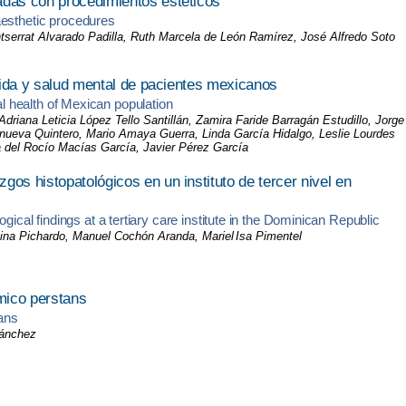
adas con procedimientos estéticos
aesthetic procedures
tserrat Alvarado Padilla, Ruth Marcela de León Ramírez, José Alfredo Soto
 vida y salud mental de pacientes mexicanos
al health of Mexican population
riana Leticia López Tello Santillán, Zamira Faride Barragán Estudillo, Jorge
nueva Quintero,
Mario Amaya Guerra, Linda García Hidalgo, Leslie Lourdes
 del Rocío Macías García, Javier Pérez García
gos histopatológicos en un instituto de tercer nivel en
l findings at a tertiary care institute in the Dominican Republic
ina Pichardo, Manuel Cochón Aranda, Mariel
Isa Pimentel
ómico perstans
ans
Sánchez