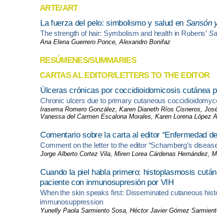
ARTE/ART
La fuerza del pelo: simbolismo y salud en
Sansón y
The strength of hair: Symbolism and health in Rubens’
Sa
Ana Elena Guerrero Ponce, Alexandro Bonifaz
RESÚMENES/SUMMARIES
CARTAS AL EDITOR/LETTERS TO THE EDITOR
Úlceras crónicas por coccidioidomicosis cutánea pr
Chronic ulcers due to primary cutaneous coccidioidomyc
Irasema Romero González, Karen Dianeth Ríos Cisneros, José L
Vanessa del Carmen Escalona Morales, Karen Lorena López
Comentario sobre la carta al editor “Enfermedad d
Comment on the letter to the editor “Schamberg’s diseas
Jorge Alberto Cortez Vila, Miren Lorea Cárdenas Hernández, 
Cuando la piel habla primero: histoplasmosis cutá
paciente con inmunosupresión por VIH
When the skin speaks first: Disseminated cutaneous histopl
immunosuppression
Yunelly Paola Sarmiento Sosa, Héctor Javier Gómez Sarmient