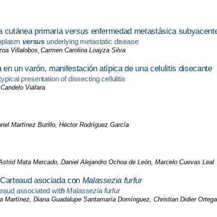
a cutánea primaria
versus
enfermedad metastásica subyacent
eoplasm
versus
underlying metastatic disease
oa Villalobos,
Carmen Carolina Loayza Silva
 en un varón, manifestación atípica de una celulitis disecante
pical presentation of dissecting cellulitis
 Candelo Viáfara
riel Martínez Burillo, Héctor Rodríguez García
 Astrid Mata Mercado, Daniel Alejandro Ochoa de León, Marcelo Cuevas Leal
t-Carteaud asociada con
Malassezia furfur
teaud associated wit
h
Malassezia furfur
va Martínez, Diana Guadalupe Santamaría Domínguez, Christian Didier Ortega