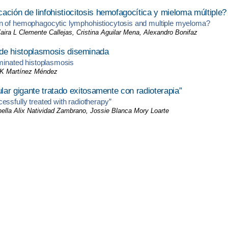
ión de linfohistiocitosis hemofagocítica y mieloma múltiple?
on of hemophagocytic lymphohistiocytosis and multiple myeloma?
ra L Clemente Callejas, Cristina Aguilar Mena, Alexandro Bonifaz
co de histoplasmosis diseminada
eminated histoplasmosis
 K Martínez Méndez
ar gigante tratado exitosamente con radioterapia”
essfully treated with radiotherapy”
lla Alix Natividad Zambrano, Jossie Blanca Mory Loarte