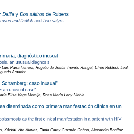
 Dalila
y
Dos sátiros
de Rubens
mson and Delilah
and
Two satyrs
imaria, diagnóstico inusual
osis, an unusual diagnosis
uis Parra Herrera, Rogelio de Jesús Treviño Rangel, Efrén Robledo Leal,
 Aguado Amador
e Schamberg: caso inusual”
e: an unusual case”
María Elisa Vega Memije, Rosa María Lacy Niebla
nea diseminada como primera manifestación clínica en un
asmosis as the first clinical manifestation in a patient with HIV
o, Xóchitl Vite Alavez, Tania Carey Guzmán Ochoa, Alexandro Bonifaz