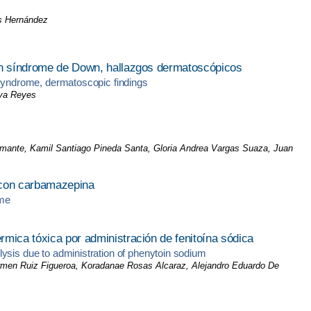
és Hernández
con síndrome de Down, hallazgos dermatoscópicos
 syndrome, dermatoscopic findings
eva Reyes
mante, Kamil Santiago Pineda Santa, Gloria Andrea Vargas Suaza, Juan
 con carbamazepina
ome
mica tóxica por administración de fenitoína sódica
ysis due to administration of phenytoin sodium
rmen Ruiz Figueroa, Koradanae Rosas Alcaraz, Alejandro Eduardo De