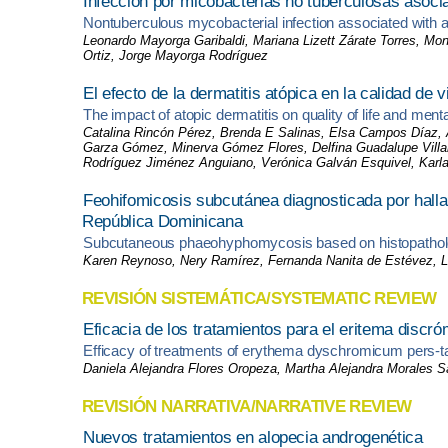
Infección por micobacterias no tuberculosas asoci
Nontuberculous mycobacterial infection associated with 
Leonardo Mayorga Garibaldi, Mariana Lizett Zárate Torres, Mon
Ortiz, Jorge Mayorga Rodríguez
El efecto de la dermatitis atópica en la calidad de
The impact of atopic dermatitis on quality of life and ment
Catalina Rincón Pérez, Brenda E Salinas, Elsa Campos Díaz, Ad
Garza Gómez, Minerva Gómez Flores, Delfina Guadalupe Villa
Rodríguez Jiménez Anguiano, Verónica Galván Esquivel, Karla
Feohifomicosis subcutánea diagnosticada por hallaz
República Dominicana
Subcutaneous phaeohyphomycosis based on histopathologica
Karen Reynoso, Nery Ramírez, Fernanda Nanita de Estévez, L
REVISIÓN SISTEMÁTICA/SYSTEMATIC REVIEW
Eficacia de los tratamientos para el eritema discr
Efficacy of treatments of erythema dyschromicum pers-t
Daniela Alejandra Flores Oropeza, Martha Alejandra Morales 
REVISIÓN NARRATIVA/NARRATIVE REVIEW
Nuevos tratamientos en alopecia androgenética