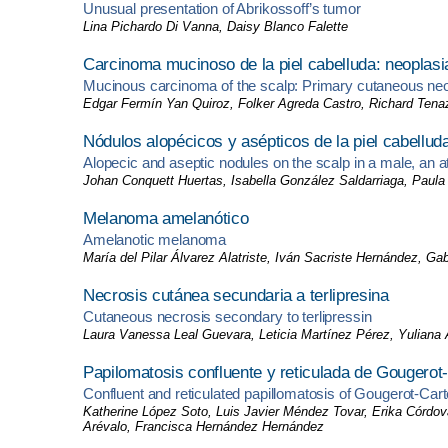
Unusual presentation of Abrikossoff’s tumor
Lina Pichardo Di Vanna, Daisy Blanco Falette
Carcinoma mucinoso de la piel cabelluda: neoplasi
Mucinous carcinoma of the scalp: Primary cutaneous n
Edgar Fermín Yan Quiroz, Folker Agreda Castro, Richard Tenaz
Nódulos alopécicos y asépticos de la piel cabelluda
Alopecic and aseptic nodules on the scalp in a male, an aty
Johan Conquett Huertas, Isabella González Saldarriaga, Paula
Melanoma amelanótico
Amelanotic melanoma
María del Pilar Álvarez Alatriste, Iván Sacriste Hernández, Gab
Necrosis cutánea secundaria a terlipresina
Cutaneous necrosis secondary to terlipressin
Laura Vanessa Leal Guevara, Leticia Martínez Pérez, Yuliana
Papilomatosis confluente y reticulada de Gougero
Confluent and reticulated papillomatosis of Gougerot-Car
Katherine López Soto, Luis Javier Méndez Tovar, Erika Córdo
Arévalo, Francisca Hernández Hernández