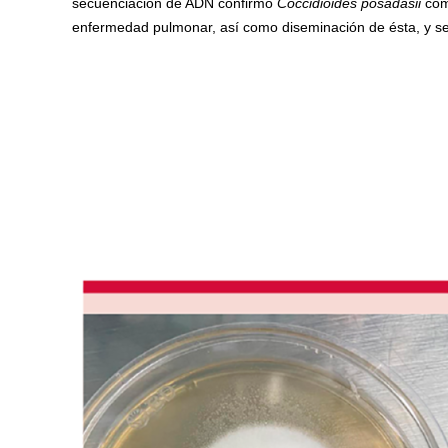
secuenciación de ADN confirmó
Coccidioides posadasii
com
enfermedad pulmonar, así como diseminación de ésta, y se 