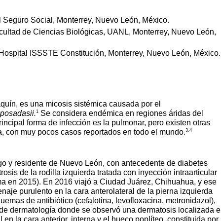
l Seguro Social, Monterrey, Nuevo León, México.
cultad de Ciencias Biológicas, UANL, Monterrey, Nuevo León,
 Hospital ISSSTE Constitución, Monterrey, Nuevo León, México.
aquín, es una micosis sistémica causada por el
1
posadasii.
Se considera endémica en regiones áridas del
incipal forma de infección es la pulmonar, pero existen otras
3,4
a, con muy pocos casos reportados en todo el mundo.
go y residente de Nuevo León, con antecedente de diabetes
sis de la rodilla izquierda tratada con inyección intraarticular
tima en 2015). En 2016 viajó a Ciudad Juárez, Chihuahua, y ese
aje purulento en la cara anterolateral de la pierna izquierda
mas de antibiótico (cefalotina, levofloxacina, metronidazol),
o de dermatología donde se observó una dermatosis localizada 
l en la cara anterior, interna y el hueco poplíteo, constituida por