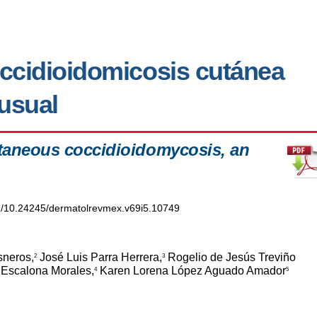
occidioidomicosis cutánea
nusual
utaneous coccidioidomycosis, an
org/10.24245/dermatolrevmex.v69i5.10749
sneros,
José Luis Parra Herrera,
Rogelio de Jesús Treviño
2
3
Escalona Morales,
Karen Lorena López Aguado Amador
4
5