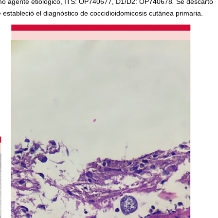
o agente etiológico, ITS: OP740677, D1/D2: OP740678
.
Se descartó
estableció el diagnóstico de coccidioidomicosis cutánea primaria.