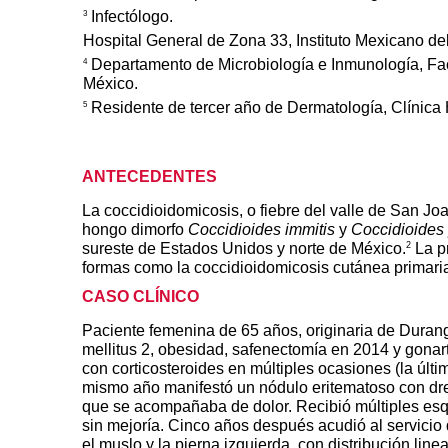
Infectólogo.
3
Hospital General de Zona 33, Instituto Mexicano de
Departamento de Microbiología e Inmunología, Fa
4
México.
Residente de tercer año de Dermatología, Clínica
5
ANTECEDENTES
La coccidioidomicosis, o fiebre del valle de San Jo
hongo
dimorfo
Coccidioides immitis
y
Coccidioides 
2
sureste de Estados Unidos y norte de México.
La pr
formas como la coccidioidomicosis cutánea primari
CASO CLÍNICO
Paciente femenina de 65 años, originaria de Duran
mellitus 2, obesidad, safenectomía en 2014 y gonartro
con corticosteroides en múltiples ocasiones (la úl
mismo año manifestó un nódulo eritematoso con dren
que se acompañaba de dolor. Recibió múltiples esque
sin mejoría. Cinco años después acudió al servici
el muslo y la pierna izquierda, con distribución linea