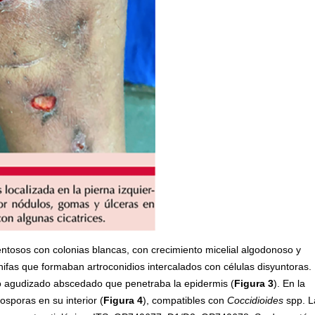
entosos con colonias blancas, con crecimiento micelial algodonoso y
ó hifas que formaban artroconidios intercalados con células disyuntoras.
ico agudizado abscedado que penetraba la epidermis (
Figura 3
). En la
sporas en su interior (
Figura 4
), compatibles con
Coccidioides
spp. L