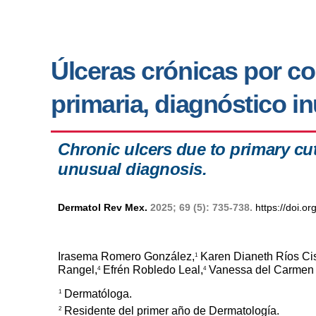
Úlceras crónicas por c
primaria, diagnóstico i
Chronic ulcers due to primary c
unusual diagnosis.
Dermatol Rev Mex.
2025; 69 (5): 735-738.
https://doi.
Irasema Romero González,
Karen Dianeth Ríos Ci
1
Rangel,
Efrén Robledo Leal,
Vanessa del Carmen 
4
4
Dermatóloga.
1
Residente del primer año de Dermatología.
2