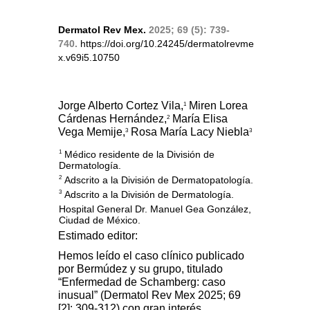
Dermatol Rev Mex.
2025; 69 (5): 739-
740.
https://doi.org/10.24245/dermatolrevme
x.v69i5.10750
Jorge Alberto Cortez Vila,
Miren Lorea
1
Cárdenas Hernández,
María Elisa
2
Vega Memije,
Rosa María Lacy Niebla
3
3
Médico residente de la División de
1
Dermatología.
Adscrito a la División de Dermatopatología.
2
Adscrito a la División de Dermatología.
3
Hospital General Dr. Manuel Gea González,
Ciudad de México.
Estimado editor:
Hemos leído el caso clínico publicado
por Bermúdez y su grupo, titulado
“Enfermedad de Schamberg: caso
inusual” (Dermatol Rev Mex 2025; 69
[2]: 309-312) con gran interés.