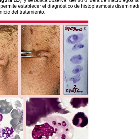
igura 1D
), y se busca observar dentro o fuera de macrófagos la
e permite establecer el diagnóstico de histoplasmosis diseminad
icio del tratamiento.