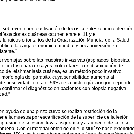
obrevenir por reactivación de focos latentes o primoinfección
festaciones cutáneas ocurren entre el 11 y el
s fúngicos prioritarios de la Organización Mundial de la Salud
ública, la carga económica mundial y poca inversión en
2
istente.
er ventajas sobre las muestras invasivas (aspirados, biopsias,
ente, incluso para ensayos moleculares, con disminución de
ico de leishmaniasis cutánea, es un método poco invasivo,
a morfología del parásito, cuya sensibilidad aumenta al
 de positividad contra el 59% de la histología, aunque depende
 confirmar el diagnóstico en pacientes con biopsia negativa,
5
dad.
on ayuda de una pinza curva se realiza restricción de la
ne la muestra por escarificación de la superficie de la lesión
mpresión de la lesión lleva a isquemia y a aumento de la linfa
prueba. Con el material obtenido en el bisturí se hace extendid