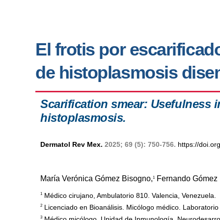
El frotis por escarificad
de histoplasmosis dis
Scarification smear: Usefulness 
histoplasmosis.
Dermatol Rev Mex.
2025; 69 (5): 750-756.
https://doi.
María Verónica Gómez Bisogno,
Fernando Gómez 
1
1
Médico cirujano, Ambulatorio 810. Valencia, Venezuela.
2
Licenciado en Bioanálisis. Micólogo médico. Laboratorio
3
Médico micólogo, Unidad de Inmunología, Neurodesarrol