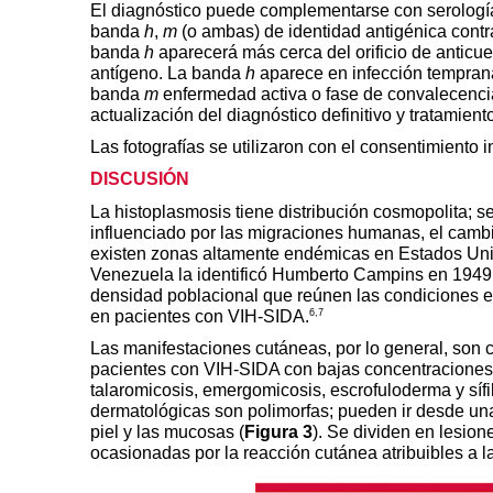
El diagnóstico puede complementarse con serología
banda
h
,
m
(o ambas) de identidad antigénica contra
banda
h
aparecerá más cerca del orificio de anticu
antígeno. La banda
h
aparece en infección tempran
banda
m
enfermedad activa o fase de convalecencia. 
actualización del diagnóstico definitivo y tratamient
Las fotografías se utilizaron con el consentimiento 
DISCUSIÓN
La histoplasmosis tiene distribución cosmopolita; 
influenciado por las migraciones humanas, el camb
existen zonas altamente endémicas en Estados Uni
Venezuela la identificó Humberto Campins en 1949 
densidad poblacional que reúnen las condiciones ec
6,7
en pacientes con VIH-SIDA.
Las manifestaciones cutáneas, por lo general, son
pacientes con VIH-SIDA con bajas concentraciones 
talaromicosis, emergomicosis, escrofuloderma y sífi
dermatológicas son polimorfas; pueden ir desde una
piel y las mucosas (
Figura 3
). Se dividen en lesion
ocasionadas por la reacción cutánea atribuibles a la