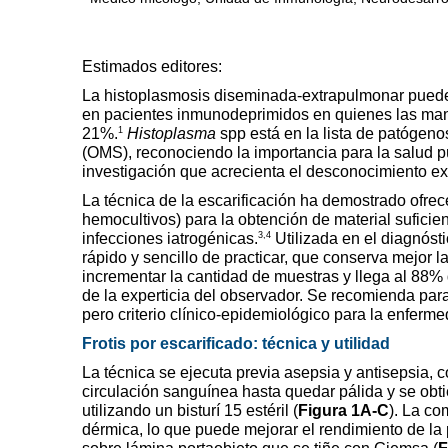
Estimados editores:
La histoplasmosis diseminada-extrapulmonar puede s
en pacientes inmunodeprimidos en quienes las mani
1
21%.
Histoplasma
spp está en la lista de patógeno
(OMS), reconociendo la importancia para la salud p
investigación que acrecienta el desconocimiento ex
La técnica de la escarificación ha demostrado ofrec
hemocultivos) para la obtención de material sufici
3,4
infecciones iatrogénicas.
Utilizada en el diagnóst
rápido y sencillo de practicar, que conserva mejor l
incrementar la cantidad de muestras y llega al 88%
de la experticia del observador. Se recomienda para
pero criterio clínico-epidemiológico para la enferme
Frotis por escarificado: técnica y utilidad
La técnica se ejecuta previa asepsia y antisepsia, c
circulación sanguínea hasta quedar pálida y se obtie
utilizando un bisturí 15 estéril (
Figura 1A-C
). La co
dérmica, lo que puede mejorar el rendimiento de la 