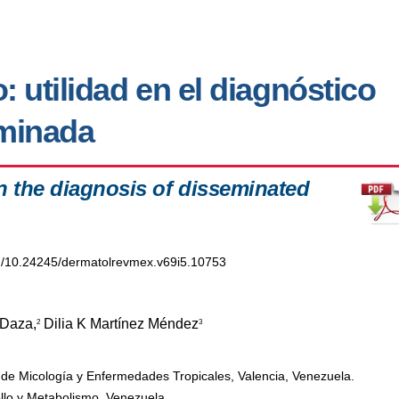
o: utilidad en el diagnóstico
eminada
in the diagnosis of disseminated
org/10.24245/dermatolrevmex.v69i5.10753
Daza,
Dilia K Martínez Méndez
2
3
 de Micología y Enfermedades Tropicales, Valencia, Venezuela.
lo y Metabolismo, Venezuela.