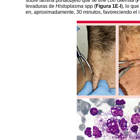
sobre lámina portaobjeto que se tiñe con Giemsa (
F
levaduras de
Histoplasma
spp (
Figura 1E-I
), lo qu
en, aproximadamente, 30 minutos, favoreciendo el in