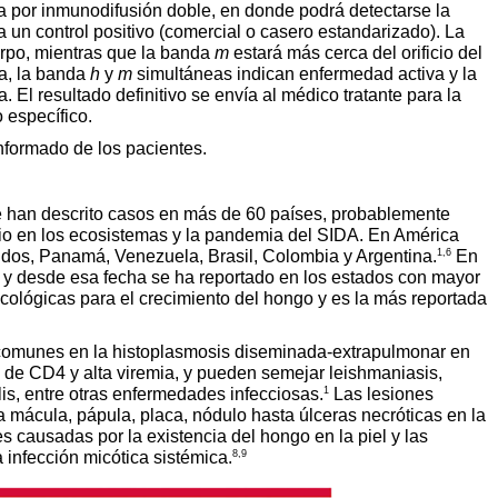
 por inmunodifusión doble, en donde podrá detectarse la
 un control positivo (comercial o casero estandarizado). La
erpo, mientras que la banda
m
estará más cerca del orificio del
a, la banda
h
y
m
simultáneas indican enfermedad activa y la
El resultado definitivo se envía al médico tratante para la
o específico.
informado de los pacientes.
se han descrito casos en más de 60 países, probablemente
io en los ecosistemas y la pandemia del SIDA. En América
1,6
dos, Panamá, Venezuela, Brasil, Colombia y Argentina.
En
y desde esa fecha se ha reportado en los estados con mayor
ológicas para el crecimiento del hongo y es la más reportada
 comunes en la histoplasmosis diseminada-extrapulmonar en
de CD4 y alta viremia, y pueden semejar leishmaniasis,
1
lis, entre otras enfermedades infecciosas.
Las lesiones
 mácula, pápula, placa, nódulo hasta úlceras necróticas en la
es causadas por la existencia del hongo en la piel y las
8,9
 infección micótica sistémica.