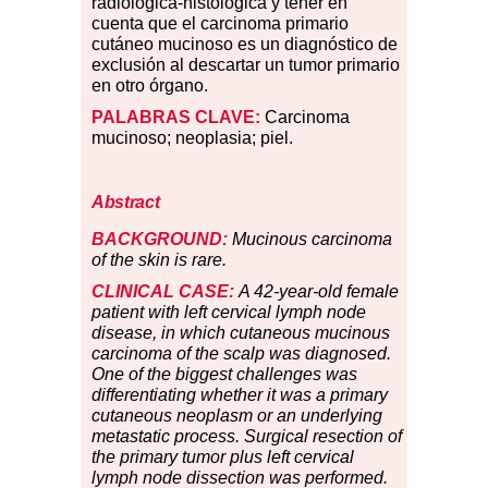
radiológica-histológica y tener en
cuenta que el carcinoma primario
cutáneo mucinoso es un diagnóstico de
exclusión al descartar un tumor primario
en otro órgano.
PALABRAS CLAVE:
Carcinoma
mucinoso; neoplasia; piel.
Abstract
BACKGROUND:
Mucinous carcinoma
of the skin is rare.
CLINICAL CASE:
A 42-year-old female
patient with left cervical lymph node
disease, in which cutaneous mucinous
carcinoma of the scalp was diagnosed.
One of the biggest challenges was
differentiating whether it was a primary
cutaneous neoplasm or an underlying
metastatic process. Surgical resection of
the primary tumor plus left cervical
lymph node dissection was performed.