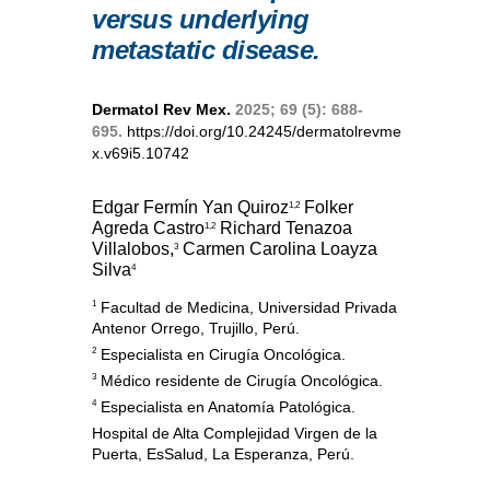
versus underlying
metastatic disease.
Dermatol Rev Mex.
2025; 69 (5): 688-
695.
https://doi.org/10.24245/dermatolrevme
x.v69i5.10742
Edgar Fermín Yan Quiroz
Folker
1,2
Agreda Castro
Richard Tenazoa
1,2
Villalobos,
Carmen Carolina Loayza
3
Silva
4
1
Facultad de Medicina, Universidad Privada
Antenor Orrego, Trujillo, Perú.
2
Especialista en Cirugía Oncológica.
3
Médico residente de Cirugía Oncológica.
4
Especialista en Anatomía Patológica.
Hospital de Alta Complejidad Virgen de la
Puerta, EsSalud, La Esperanza, Perú.