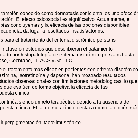
, también conocido como dermatosis cenicienta, es una afecció
ación. El efecto psicosocial es significativo. Actualmente, el
apias concluyentes y la eficacia de las opciones disponibles
ecuencia, da lugar a resultados insatisfactorios.
es para el tratamiento del eritema discrómico perstans.
 incluyeron estudios que describieran el tratamiento
rado por histopatología de eritema discrómico perstans hasta
base, Cochrane, LILACS y SciELO.
o el tratamiento más eficaz en pacientes con eritema discrómico
azimina, isotretinoína y dapsona, han mostrado resultados
estudios observacionales con limitaciones metodológicas, lo que
s que evalúen de forma objetiva la eficacia de las
puesta clínica.
continúa siendo un reto terapéutico debido a la ausencia de
espuesta clínica. El tacrolimus tópico destaca como la opción má
hiperpigmentación; tacrolimus tópico.