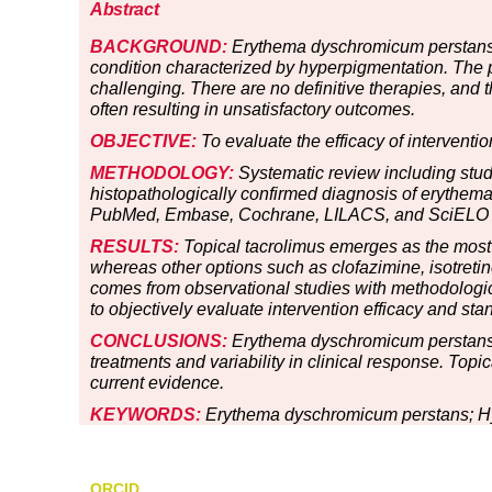
Abstract
BACKGROUND:
Erythema dyschromicum perstans, 
condition characterized by hyperpigmentation. The p
challenging. There are no definitive therapies, and 
often resulting in unsatisfactory outcomes.
OBJECTIVE:
To evaluate the efficacy of interventi
METHODOLOGY:
Systematic review including stud
histopathologically confirmed diagnosis of erythe
PubMed, Embase, Cochrane, LILACS, and SciELO 
RESULTS:
Topical tacrolimus emerges as the most 
whereas other options such as clofazimine, isotret
comes from observational studies with methodological 
to objectively evaluate intervention efficacy and st
CONCLUSIONS:
Erythema dyschromicum perstans re
treatments and variability in clinical response. Topi
current evidence.
KEYWORDS:
Erythema dyschromicum perstans; Hyp
ORCID