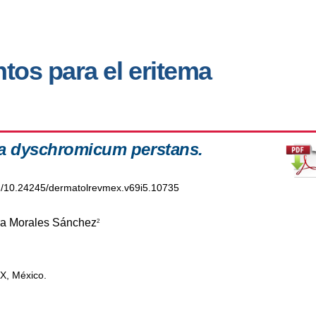
ntos para el eritema
ema dyschromicum perstans.
org/10.24245/dermatolrevmex.v69i5.10735
ra Morales Sánchez
2
X, México.