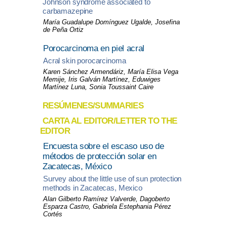
Johnson syndrome associated to
carbamazepine
María Guadalupe Domínguez Ugalde, Josefina
de Peña Ortiz
Porocarcinoma en piel acral
Acral skin porocarcinoma
Karen Sánchez Armendáriz, María Elisa Vega
Memije, Iris Galván Martínez, Eduwiges
Martínez Luna, Sonia Toussaint Caire
RESÚMENES/SUMMARIES
CARTA AL EDITOR/LETTER TO THE
EDITOR
Encuesta sobre el escaso uso de
métodos de protección solar en
Zacatecas, México
Survey about the little use of sun protection
methods in Zacatecas, Mexico
Alan Gilberto Ramírez Valverde, Dagoberto
Esparza Castro, Gabriela Estephania Pérez
Cortés