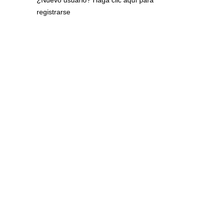
¿Nuevo usuario?
Haga clic aquí para
registrarse