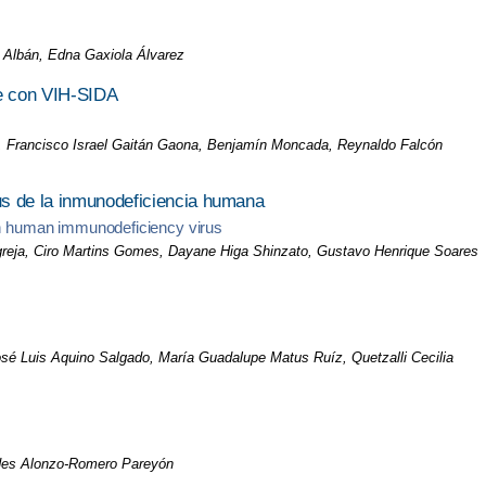
 Albán, Edna Gaxiola Álvarez
te con VIH-SIDA
z, Francisco Israel Gaitán Gaona, Benjamín Moncada, Reynaldo Falcón
us de la inmunodeficiencia humana
ith human immunodeficiency virus
greja, Ciro Martins Gomes, Dayane Higa Shinzato, Gustavo Henrique Soares
sé Luis Aquino Salgado, María Guadalupe Matus Ruíz, Quetzalli Cecilia
rdes Alonzo-Romero Pareyón