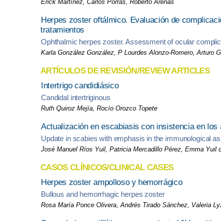
Erick Martínez, Carlos Porras, Roberto Arenas
Herpes zoster oftálmico. Evaluación de complicaci
tratamientos
Ophthalmic herpes zoster. Assessment of ocular complicat
Karla González González, P Lourdes Alonzo-Romero, Arturo 
ARTÍCULOS DE REVISIÓN/REVIEW ARTICLES
Intertrigo candidiásico
Candidal intertriginous
Ruth Quiroz Mejía, Rocío Orozco Topete
Actualización en escabiasis con insistencia en los
Update in scabies with emphasis in the immunological asp
José Manuel Ríos Yuil, Patricia Mercadillo Pérez, Emma Yuil 
CASOS CLÍNICOS/CLINICAL CASES
Herpes zoster ampolloso y hemorrágico
Bullous and hemorrhagic herpes zoster
Rosa María Ponce Olivera, Andrés Tirado Sánchez, Valeria Ly