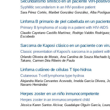
Secundarismo sifilítico en un paciente VIH-positivo
Syphilitic secundarism in an HIV-positive patient
Sara Pérez Cortés, Maribet González González, Alba Posligua
Linfoma B primario de piel cabelluda en un pacien
Primary B lymphoma of scalp in a patient with HIV-AIDS
Claudio Cayetano Castillo Martínez, Rodrigo Valdés Rodrígue
Escobedo
Sarcoma de Kaposi clásico en un paciente con vir
Classic presentation of Kaposi’s sarcoma in a patient w
Orlando Oliveira de Morais, Ana Carolina de Souza Machado I
Takano, Carmen Déa Ribeiro de Paula
Linfoma cutáneo de células T tipo hidroa
Cutaneous T-cell lymphoma type hydroa
Alejandra María Cervantes Acevedo, Imelda García Olivera, Jo
Navarro Hernández
Herpes zoster en un niño inmunocompetente
Herpes zoster in an immunocompetent child
Jéssica Karen Santos Alcivar, Guadalupe Olguín García, Lou