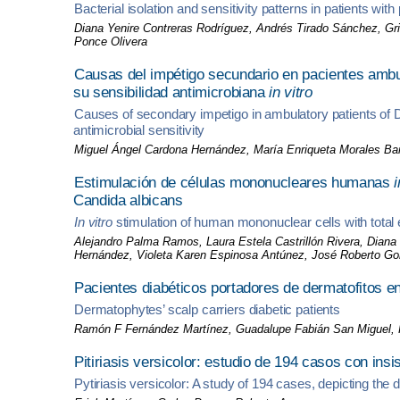
Bacterial isolation and sensitivity patterns in patients wi
Diana Yenire Contreras Rodríguez, Andrés Tirado Sánchez, 
Ponce Olivera
Causas del impétigo secundario en pacientes ambul
su sensibilidad antimicrobiana
in vitro
Causes of secondary impetigo in ambulatory patients of D
antimicrobial sensitivity
Miguel Ángel Cardona Hernández, María Enriqueta Morales Bar
Estimulación de células mononucleares humanas
i
Candida albicans
In vitro
stimulation of human mononuclear cells with total
Alejandro Palma Ramos, Laura Estela Castrillón Rivera, Dian
Hernández, Violeta Karen Espinosa Antúnez, José Roberto G
Pacientes diabéticos portadores de dermatofitos en
Dermatophytes’ scalp carriers diabetic patients
Ramón F Fernández Martínez, Guadalupe Fabián San Miguel, 
Pitiriasis versicolor: estudio de 194 casos con insi
Pytiriasis versicolor: A study of 194 cases, depicting th