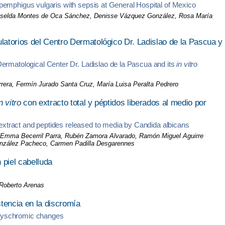
th pemphigus vulgaris with sepsis at General Hospital of Mexico
Griselda Montes de Oca Sánchez, Denisse Vázquez González, Rosa María
atorios del Centro Dermatológico Dr. Ladislao de la Pascua y
ermatological Center Dr. Ladislao de la Pascua and its
in vitro
rera, Fermín Jurado Santa Cruz, María Luisa Peralta Pedrero
n vitro
con extracto total y péptidos liberados al medio por
 extract and peptides released to media by Candida albicans
a Emma Becerril Parra, Rubén Zamora Alvarado, Ramón Miguel Aguirre
onzález Pacheco, Carmen Padilla Desgarennes
 piel cabelluda
Roberto Arenas
stencia en la discromía
e dyschromic changes