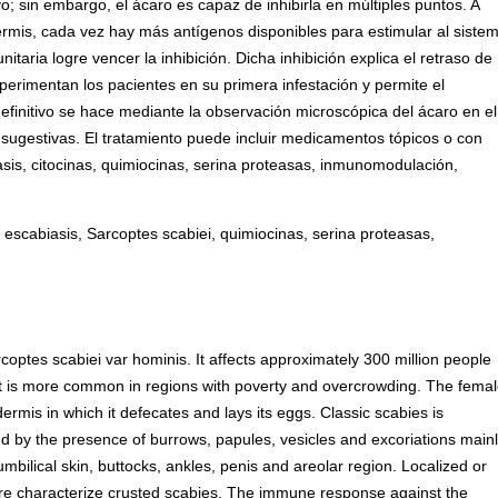
vo; sin embargo, el ácaro es capaz de inhibirla en múltiples puntos. A
rmis, cada vez hay más antígenos disponibles para estimular al siste
itaria logre vencer la inhibición. Dicha inhibición explica el retraso de
erimentan los pacientes en su primera infestación y permite el
definitivo se hace mediante la observación microscópica del ácaro en el
 sugestivas. El tratamiento puede incluir medicamentos tópicos o con
asis, citocinas, quimiocinas, serina proteasas, inmunomodulación,
 escabiasis, Sarcoptes scabiei, quimiocinas, serina proteasas,
rcoptes scabiei var hominis. It affects approximately 300 million people
 it is more common in regions with poverty and overcrowding. The fema
rmis in which it defecates and lays its eggs. Classic scabies is
and by the presence of burrows, papules, vesicles and excoriations main
iumbilical skin, buttocks, ankles, penis and areolar region. Localized or
ssure characterize crusted scabies. The immune response against the