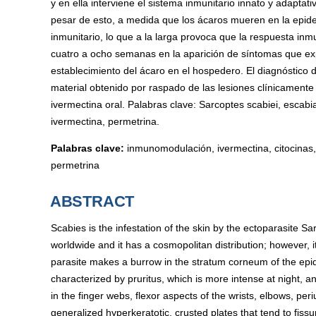
y en ella interviene el sistema inmunitario innato y adaptati
pesar de esto, a medida que los ácaros mueren en la epide
inmunitario, lo que a la larga provoca que la respuesta inmun
cuatro a ocho semanas en la aparición de síntomas que exp
establecimiento del ácaro en el hospedero. El diagnóstico 
material obtenido por raspado de las lesiones clínicamente
ivermectina oral. Palabras clave: Sarcoptes scabiei, escabi
ivermectina, permetrina.
Palabras clave:
inmunomodulación, ivermectina, citocinas,
permetrina
ABSTRACT
Scabies is the infestation of the skin by the ectoparasite Sa
worldwide and it has a cosmopolitan distribution; however,
parasite makes a burrow in the stratum corneum of the epide
characterized by pruritus, which is more intense at night, 
in the finger webs, flexor aspects of the wrists, elbows, per
generalized hyperkeratotic, crusted plates that tend to fi