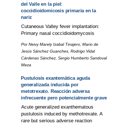
del Valle en la piel:
coccidioidomicosis primaria en la
nariz
Cutaneous Valley fever implantation:
Primary nasal coccidioidomycosis
Por Neivy Marely Izabal Tinajero, Mario de
Jesús Sánchez Guanches, Rodrigo Vidal
Cárdenas Sánchez, Sergio Humberto Sandoval
Meza
Pustulosis exantemática aguda
generalizada inducida por
metotrexato. Reacción adversa
infrecuente pero potencialmente grave
Acute generalized exanthematous
pustulosis induced by methotrexate. A
rare but serious adverse reaction