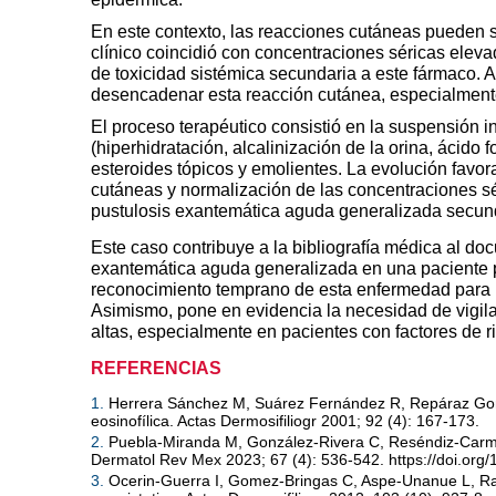
En este contexto, las reacciones cutáneas pueden s
clínico coincidió con concentraciones séricas eleva
de toxicidad sistémica secundaria a este fármaco.
desencadenar esta reacción cutánea, especialment
El proceso terapéutico consistió en la suspensión i
(hiperhidratación, alcalinización de la orina, ácido 
esteroides tópicos y emolientes. La evolución favora
cutáneas y normalización de las concentraciones sér
pustulosis exantemática aguda generalizada secund
Este caso contribuye a la bibliografía médica al d
exantemática aguda generalizada en una paciente p
reconocimiento temprano de esta enfermedad para in
Asimismo, pone en evidencia la necesidad de vigila
altas, especialmente en pacientes con factores de r
REFERENCIAS
1.
Herrera Sánchez M, Suárez Fernández R, Repáraz Gonzá
eosinofílica. Actas Dermosifiliogr 2001; 92 (4): 167-173.
2.
Puebla-Miranda M, González-Rivera C, Reséndiz-Carmo
Dermatol Rev Mex 2023; 67 (4): 536-542. https://doi.or
3.
Ocerin-Guerra I, Gomez-Bringas C, Aspe-Unanue L, Rat