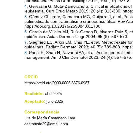
por nistatina. Actas Dermosifiliogr 2012; 103 (10): 927-8.
4.
Gervasini G, Mota-Zamorano S. Clinical implications o
leukaemia. Curr Drug Metab 2019; 20 (4): 313-330. htt
5.
Gómez-Chicre V, Camacaro MG, Guijarro J, et al. Pustu
polimedicado con traumatismo craneoencefálico. Rev Aso
https://doi.org.10.29176/2590843X.1730
6.
García de Villalta MJ, Ruiz-Genao D, Álvarez-Ruiz S, 
epidérmica. Actas Dermosifiliogr 2004; 95 (9): 567-570.
7.
Siegfried EC, Arkin LM, Chiu YE, et al. Methotrexate fo
guidelines. Pediatr Dermatol 2023; 40 (5): 789-808. https
8.
Parisi R, Shah H, Navarini AA, et al. Acute generalized e
management. Am J Clin Dermatol 2023; 24 (4): 557–575. 
ORCID
https://orcid.org/0009-0006-6676-0987
Recibido:
abril 2025
Aceptado:
julio 2025
Correspondencia
Luz de María Castanedo Lara
castanedo29@gmail.com