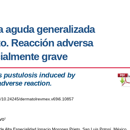
a aguda generalizada
to. Reacción adversa
cialmente grave
 pustulosis induced by
adverse reaction.
org/10.24245/dermatolrevmex.v69i6.10857
vo
2
de Alta Especialidad Ignacio Morones Prieto, San Luis Potosí, México.