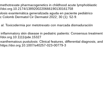
f methotrexate pharmacogenetics in childhood acute lymphoblastic
ps://doi.org.10.2174/1389200220666190130161758
losis exantemática generalizada aguda en paciente pediátrico
c Colomb Dermatol Cir Dermatol 2022; 30 (1): 52-9.
et al. Toxicodermia por metotrexato con marcada dismaduración
r inflammatory skin disease in pediatric patients: Consensus treatment
://doi.org.10.1111/pde.15327
xanthematous pustulosis: Clinical features, differential diagnosis, and
https://doi.org.10.1007/s40257-023-00779-3