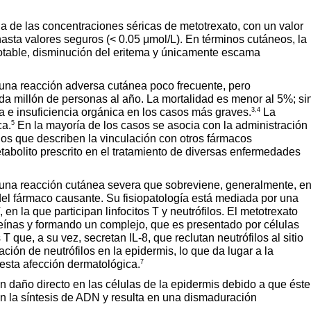
a de las concentraciones séricas de metotrexato, con un valor
hasta valores seguros (< 0.05 μmol/L). En términos cutáneos, la
otable, disminución del eritema y únicamente escama
una reacción adversa cutánea poco frecuente, pero
da millón de personas al año. La mortalidad es menor al 5%; si
3,4
 e insuficiencia orgánica en los casos más graves.
La
5
ca.
En la mayoría de los casos se asocia con la administración
ados que describen la vinculación con otros fármacos
tabolito prescrito en el tratamiento de diversas enfermedades
 una reacción cutánea severa que sobreviene, generalmente, e
del fármaco causante. Su fisiopatología está mediada por una
en la que participan linfocitos T y neutrófilos. El metotrexato
eínas y formando un complejo, que es presentado por células
T que, a su vez, secretan IL-8, que reclutan neutrófilos al sitio
ión de neutrófilos en la epidermis, lo que da lugar a la
7
 esta afección dermatológica.
n daño directo en las células de la epidermis debido a que éste
 con la síntesis de ADN y resulta en una dismaduración