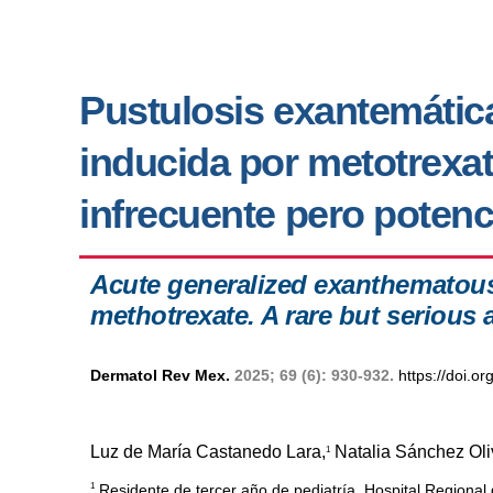
Pustulosis exantemátic
inducida por metotrexa
infrecuente pero poten
Acute generalized exanthematous
methotrexate. A rare but serious 
Dermatol Rev Mex.
2025; 69 (6): 930-932.
https://doi.
Luz de María Castanedo Lara,
Natalia Sánchez Oli
1
1
Residente de tercer año de pediatría, Hospital Regional 