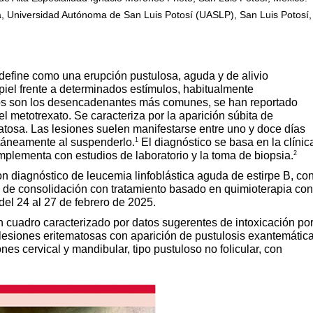
a, Universidad Autónoma de San Luis Potosí (UASLP), San Luis Potosí,
define como una erupción pustulosa, aguda y de alivio
iel frente a determinados estímulos, habitualmente
cos son los desencadenantes más comunes, se han reportado
 metotrexato. Se caracteriza por la aparición súbita de
atosa. Las lesiones suelen manifestarse entre uno y doce días
1
ntáneamente al suspenderlo.
El diagnóstico se basa en la clínic
2
mplementa con estudios de laboratorio y la toma de biopsia.
 diagnóstico de leucemia linfoblástica aguda de estirpe B, co
 de consolidación con tratamiento basado en quimioterapia con
 del 24 al 27 de febrero de 2025.
n cuadro caracterizado por datos sugerentes de intoxicación po
y lesiones eritematosas con aparición de pustulosis exantemátic
ones cervical y mandibular, tipo pustuloso no folicular, con