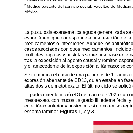
2
Médico pasante del servicio social, Facultad de Medicin
México.
La pustulosis exantemática aguda generalizada se 
espontáneo, que corresponde a una reacción de la p
medicamentos o infecciones. Aunque los antibióti
casos asociados con otros medicamentos, incluido el
múltiples pápulas y pústulas sobre una base eritem
tras la exposición al agente causal y remiten espo
y el antecedente de la exposición al fármaco; se co
Se comunica el caso de una paciente de 11 años con
expresión aberrante de CD13, quien estaba en fase
altas dosis de metotrexato. El último ciclo se aplicó
El padecimiento inició el 3 de marzo de 2025 con u
metotrexato, con mucositis grado III, edema facial 
en el tórax anterior y posterior, así como en las regi
escama laminar.
Figuras 1, 2 y 3