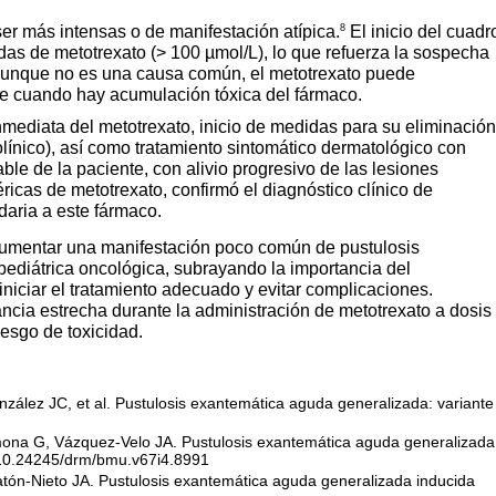
8
er más intensas o de manifestación atípica.
El inicio del cuadr
das de metotrexato (> 100 µmol/L), lo que refuerza la sospecha
 Aunque no es una causa común, el metotrexato puede
e cuando hay acumulación tóxica del fármaco.
nmediata del metotrexato, inicio de medidas para su eliminación
folínico), así como tratamiento sintomático dermatológico con
ble de la paciente, con alivio progresivo de las lesiones
icas de metotrexato, confirmó el diagnóstico clínico de
aria a este fármaco.
ocumentar una manifestación poco común de pustulosis
ediátrica oncológica, subrayando la importancia del
iciar el tratamiento adecuado y evitar complicaciones.
ncia estrecha durante la administración de metotrexato a dosis
iesgo de toxicidad.
lez JC, et al. Pustulosis exantemática aguda generalizada: variante
na G, Vázquez-Velo JA. Pustulosis exantemática aguda generalizada
g/10.24245/drm/bmu.v67i4.8991
ón-Nieto JA. Pustulosis exantemática aguda generalizada inducida