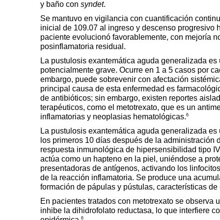
y baño con
syndet
.
Se mantuvo en vigilancia con cuantificación continu
inicial de 109.07 al ingreso y descenso progresivo 
paciente evolucionó favorablemente, con mejoría n
posinflamatoria residual.
La pustulosis exantemática aguda generalizada es 
potencialmente grave. Ocurre en 1 a 5 casos por ca
embargo, puede sobrevenir con afectación sistémica
principal causa de esta enfermedad es farmacológi
de antibióticos; sin embargo, existen reportes aisl
terapéuticos, como el metotrexato, que es un antime
6
inflamatorias y neoplasias hematológicas.
La pustulosis exantemática aguda generalizada es
los primeros 10 días después de la administración 
respuesta inmunológica de hipersensibilidad tipo IV, 
actúa como un hapteno en la piel, uniéndose a prot
presentadoras de antígenos, activando los linfocitos 
de la reacción inflamatoria. Se produce una acumulac
formación de pápulas y pústulas, características de
En pacientes tratados con metotrexato se observa u
inhibe la dihidrofolato reductasa, lo que interfiere
6
epidérmica.