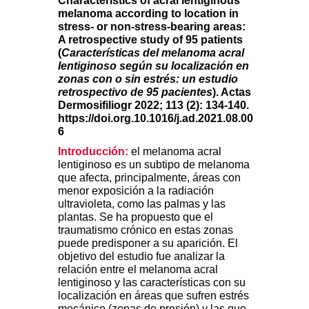
Characteristics of acral lentiginous
melanoma according to location in
stress- or non-stress-bearing areas:
A retrospective study of 95 patients
(
Características del melanoma acral
lentiginoso según su localización en
zonas con o sin estrés: un estudio
retrospectivo de 95 pacientes
). Actas
Dermosifiliogr 2022; 113 (2): 134-140.
https://doi.org.10.1016/j.ad.2021.08.00
6
Introducción:
el melanoma acral
lentiginoso es un subtipo de melanoma
que afecta, principalmente, áreas con
menor exposición a la radiación
ultravioleta, como las palmas y las
plantas. Se ha propuesto que el
traumatismo crónico en estas zonas
puede predisponer a su aparición. El
objetivo del estudio fue analizar la
relación entre el melanoma acral
lentiginoso y las características con su
localización en áreas que sufren estrés
mecánico (zonas de presión) y las que