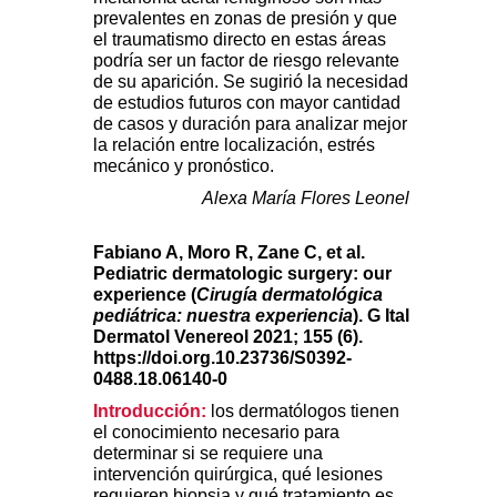
prevalentes en zonas de presión y que
el traumatismo directo en estas áreas
podría ser un factor de riesgo relevante
de su aparición. Se sugirió la necesidad
de estudios futuros con mayor cantidad
de casos y duración para analizar mejor
la relación entre localización, estrés
mecánico y pronóstico.
Alexa María Flores Leonel
Fabiano A, Moro R, Zane C, et al.
Pediatric dermatologic surgery: our
experience (
Cirugía dermatológica
pediátrica: nuestra experiencia
). G Ital
Dermatol Venereol 2021; 155 (6).
https://d
oi.org.10.23736/S0392-
0488.18.06140-0
Introducción:
los dermatólogos tienen
el conocimiento necesario para
determinar si se requiere una
intervención quirúrgica, qué lesiones
requieren biopsia y qué tratamiento es