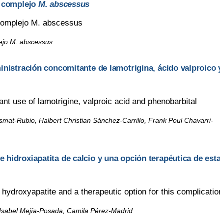
el complejo
M. abscessus
l complejo M. abscessus
lejo M. abscessus
inistración concomitante de lamotrigina, ácido valproico 
nt use of lamotrigine, valproic acid and phenobarbital
at-Rubio, Halbert Christian Sánchez-Carrillo, Frank Poul Chavarri-
 hidroxiapatita de calcio y una opción terapéutica de est
hydroxyapatite and a therapeutic option for this complicatio
 Isabel Mejía-Posada, Camila Pérez-Madrid