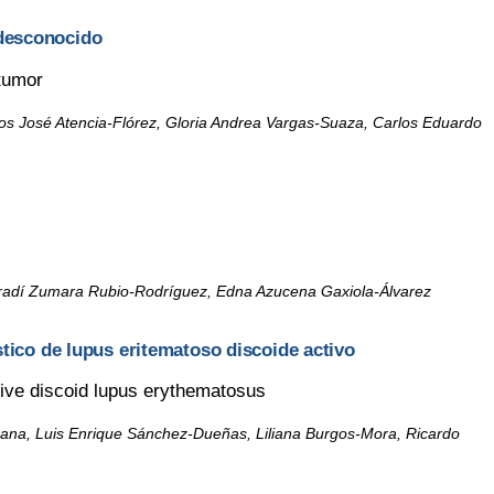
 desconocido
tumor
rlos José Atencia-Flórez, Gloria Andrea Vargas-Suaza, Carlos Eduardo
radí Zumara Rubio-Rodríguez, Edna Azucena Gaxiola-Álvarez
stico de lupus eritematoso discoide activo
ctive discoid lupus erythematosus
rana, Luis Enrique Sánchez-Dueñas, Liliana Burgos-Mora, Ricardo