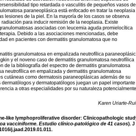
rsensibilidad tipo retardada o vasculitis de pequeños vasos de
anulomatosa paraneoplásica está enfocado en tratar la neoplasia
s lesiones de la piel. En la mayoría de los casos se observa
 radiación para inducir remisión de la neoplasia. Existe
 granulomatosas asociadas con leucemia aguda promielocítica
oterapia. Debido a las asociaciones mencionadas, debe
edad en pacientes con dermatitis granulomatosa que no
atitis granulomatosa en empalizada neutrofílica paraneoplási
in y el noveno caso de dermatitis granulomatosa neutrofílica
 de la bibliografía del espectro de dermatitis granulomatosa
a neutrofílica en empalizada y dermatitis granulomatosa
iones cutáneas como dermatosis paraneoplásicas además de su
os dermatólogos y dermatopatólogos juegan un papel importante
erencia a otras especialidades por su naturaleza potencialment
Karen Uriarte-Ru
e-like lymphoproliferative disorder: Clinicopathologic stud
droa vacciniforme. Estudio clínico-patológico de 41 casos
). J
1016/j.jaad.2019.01.011.