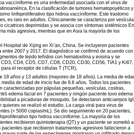
hidroa vacciniforme es una enfermedad asociada con el virus de
Latinoamérica. En la clasificación de tumores hematopoyéticos y
torno linfoproliferativo tipo hidroa vacciniforme. Este trastorno
es, es raro en adultos. Clínicamente se caracteriza por vesícula
o cicatrices deprimidas y se asocia con síntomas sistémicos E
ma más agresiva, mientras que en Asia la mayoría de los
el Hospital de Xijing en Xi’an, China. Se incluyeron pacientes
a entre 2007 y 2017. El diagnóstico se confirmó de acuerdo con
agmentos de tejido teñidos con hematoxilina y eosina y se
ara CD3, CD4, CD5, CD7, CD8, CD20, CD30, CD56, TIA1 y Ki67,
para el receptor de células T (TCR).
e 18 años y 13 adultos (mayores de 18 años). La media de eda
 media de edad de inicio fue de 8.6 años. Todos los pacientes
n caracterizadas por pápulas pequeñas, vesículas, costras,
ontró edema facial en 7 pacientes y ningún paciente tuvo edema
nsibilidad a picaduras de mosquito. Se detectaron anticuerpos Ig
 quienes se realizó el estudio. La carga viral para virus de
ntes (> 5000 copias/mL). Se dio seguimiento en 20 pacientes,
nfoproliferativo tipo hidroa vacciniforme. La mayoría de los
ientes recibieron quimioterapia (QT) y un paciente se sometió a
pacientes que recibieron tratamientos agresivos fallecieron a
a mayor parte de los especímenes mostraron un infiltrado denso