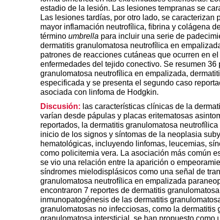
estadio de la lesión. Las lesiones tempranas se caract
Las lesiones tardías, por otro lado, se caracterizan
mayor inflamación neutrofílica, fibrina y colágena
término
umbrella
para incluir una serie de padecimi
dermatitis granulomatosa neutrofílica en empalizada
patrones de reacciones cutáneas que ocurren en e
enfermedades del tejido conectivo. Se resumen 36 
granulomatosa neutrofílica en empalizada, dermatiti
especificada y se presenta el segundo caso reporta
asociada con linfoma de Hodgkin.
Discusión:
las características clínicas de la derma
varían desde pápulas y placas eritematosas asinto
reportados, la dermatitis granulomatosa neutrofílic
inicio de los signos y síntomas de la neoplasia sub
hematológicas, incluyendo linfomas, leucemias, sín
como policitemia vera. La asociación más común e
se vio una relación entre la aparición o empeorami
síndromes mielodisplásicos como una señal de trans
granulomatosa neutrofílica en empalizada paraneop
encontraron 7 reportes de dermatitis granulomatosa 
inmunopatogénesis de las dermatitis granulomatosa
granulomatosas no infecciosas, como la dermatitis g
granulomatosa intersticial, se han propuesto como u