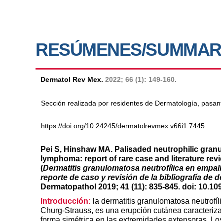
RESÚMENES/SUMMAR
Dermatol Rev Mex.
2022; 66 (1): 149-160.
Sección realizada por residentes de Dermatología, pasan
https://doi.org/10.24245/dermatolrevmex.v66i1.7445
Pei S, Hinshaw MA.
Palisaded neutrophilic gran
lymphoma: report of rare case and literature re
(
Dermatitis granulomatosa neutrofílica en empali
reporte de caso y revisión de la bibliografía de
Dermatopathol 2019; 41 (11): 835-845. doi: 10.
Introducción:
la dermatitis granulomatosa neutrof
Churg-Strauss, es una erupción cutánea caracterizad
forma simétrica en las extremidades extensoras. Lo