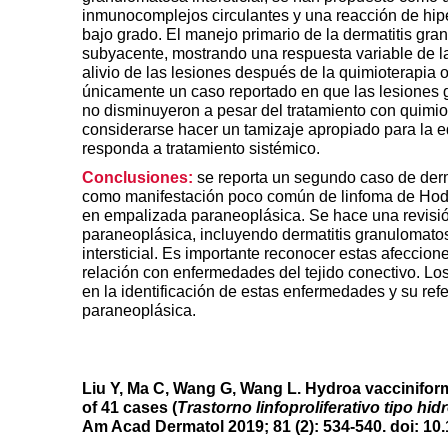
inmunocomplejos circulantes y una reacción de hipe
bajo grado. El manejo primario de la dermatitis gr
subyacente, mostrando una respuesta variable de la
alivio de las lesiones después de la quimioterapia o
únicamente un caso reportado en que las lesiones
no disminuyeron a pesar del tratamiento con quimi
considerarse hacer un tamizaje apropiado para la 
responda a tratamiento sistémico.
Conclusiones:
se reporta un segundo caso de derm
como manifestación poco común de linfoma de Hodgk
en empalizada paraneoplásica. Se hace una revisión
paraneoplásica, incluyendo dermatitis granulomatos
intersticial. Es importante reconocer estas afecc
relación con enfermedades del tejido conectivo. L
en la identificación de estas enfermedades y su ref
paraneoplásica.
Liu Y, Ma C, Wang G, Wang L. Hydroa vacciniform
of 41 cases (
Trastorno linfoproliferativo tipo hi
Am Acad Dermatol 2019; 81 (2): 534-540. doi: 10.