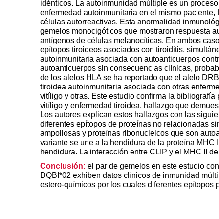
idénticos. La autoinmunidad múltiple es un proceso
enfermedad autoinmunitaria en el mismo paciente, f
células autorreactivas. Esta anormalidad inmunoló
gemelos monocigóticos que mostraron respuesta aut
antígenos de células melanocíticas. En ambos caso
epítopos tiroideos asociados con tiroiditis, simult
autoinmunitaria asociada con autoanticuerpos contr
autoanticuerpos sin consecuencias clínicas, proba
de los alelos HLA se ha reportado que el alelo DR
tiroidea autoinmunitaria asociada con otras enferme
vitíligo y otras. Este estudio confirma la bibliogra
vitíligo y enfermedad tiroidea, hallazgo que demues
Los autores explican estos hallazgos con las sig
diferentes epítopos de proteínas no relacionadas
ampollosas y proteínas ribonucleicos que son autoa
variante se une a la hendidura de la proteína MHC II
hendidura. La interacción entre CLIP y el MHC II 
Conclusión:
el par de gemelos en este estudio 
DQBI*02 exhiben datos clínicos de inmunidad múlti
estero-químicos por los cuales diferentes epítopos