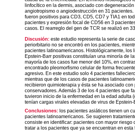
linfocítico en la dermis, asociado con degeneración
angiotropismo o angiodestrucción en 31 pacientes. 
fueron positivos para CD3, CD5, CD7 y TIA1 en tod
pacientes y expresión focal de CD56 en 3 pacientes
casos. El rearreglo del gen de TCR se realizó en 33
Discusión:
este estudio representa la serie de ca
periorbitario no se encontró en los pacientes, mien
pacientes latinoamericanos. Histológicamente, los li
Epstein-Barr positivas constituían una minoría de las
mayoría de los casos fue menor del 10%, en contras
encontrado pleomorfismo celular de forma frecuente
agresivo. En este estudio solo 4 pacientes fallecieron
mientras que de los casos de pacientes latinoameri
recibieron quimioterapia y ésta se ha asociado con p
conservadores. Además 3 de los 4 pacientes que falle
tuvieron inicio de la enfermedad en la edad adulta (
tenían cargas virales elevadas de virus de Epstein-B
Conclusiones:
los pacientes asiáticos tienen un 
pacientes latinoamericanos. Se sugieren tratamient
consiste en identificar: pacientes con mayor riesg
tratar a los pacientes que ya se encuentran en esta 