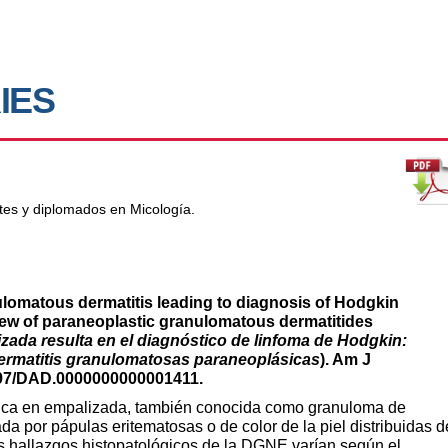
IES
tes y diplomados en Micología.
ulomatous dermatitis leading to diagnosis of Hodgkin
view of paraneoplastic granulomatous dermatitides
zada resulta en el diagnóstico de linfoma de Hodgkin:
 dermatitis granulomatosas paraneoplásicas
). Am J
1097/DAD.0000000000001411.
ílica en empalizada, también conocida como granuloma de
a por pápulas eritematosas o de color de la piel distribuidas d
s hallazgos histopatológicos de la DGNE varían según el