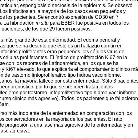
 reticular, espongiosis o necrosis de la epidermis. Se observó
Los linfocitos en la mayoría de los casos eran pequeños y
os los pacientes. Se encontró expresión de CD30 en 7
. La hibridación
in situ
para EBER fue positiva en todos los
 pacientes, de los que 29 fueron positivos.
sos más grande de esta enfermedad. El edema perioral y
tras que se ha descrito que éste es un hallazgo común en
nfocitos proliferantes eran pequeños, las células virus de
 células proliferantes. El índice de proliferación Ki67 en la
te con los reportes de Latinoamérica, en los que se ha
 y Ki67 elevado, lo que explicaría el comportamiento clínico m
 de trastorno linfoproliferativo tipo hidroa vacciniforme,
canos, la mayoría fallece por esta enfermedad. Sólo 3 paciente
eor pronóstico, por lo que se prefieren tratamientos
cieron por trastorno linfoproliferativo tipo hidroa vacciniforme,
curso clínico más agresivo). Todos los pacientes que fallecieron
arr.
curso más indolente de la enfermedad en comparación con los
os conservadores en la mayoría de los pacientes. El reto
o de progresión a una fase más agresiva de la enfermedad y en
fase agresiva.