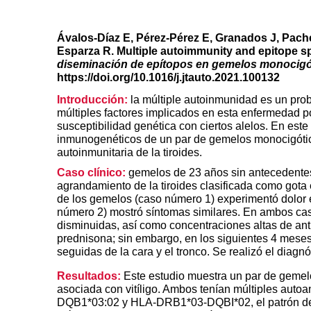
Ávalos-Díaz E, Pérez-Pérez E, Granados J, Pache
Esparza R. Multiple autoimmunity and epitope s
diseminación de epítopos en gemelos monocigó
https://doi.org/10.1016/j.jtauto.2021.100132
Introducción:
la múltiple autoinmunidad es un prob
múltiples factores implicados en esta enfermedad po
susceptibilidad genética con ciertos alelos. En este
inmunogenéticos de un par de gemelos monocigótic
autoinmunitaria de la tiroides.
Caso clínico:
gemelos de 23 años sin antecedentes 
agrandamiento de la tiroides clasificada como gota
de los gemelos (caso número 1) experimentó dolor e
número 2) mostró síntomas similares. En ambos c
disminuidas, así como concentraciones altas de antic
prednisona; sin embargo, en los siguientes 4 mes
seguidas de la cara y el tronco. Se realizó el diagnós
Resultados:
Este estudio muestra un par de gemelos
asociada con vitíligo. Ambos tenían múltiples aut
DQB1*03:02 y HLA-DRB1*03-DQBI*02, el patrón de au