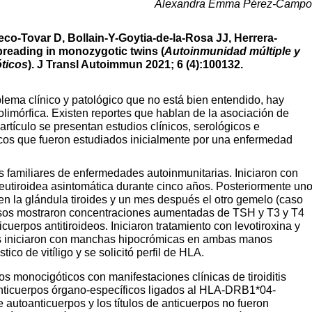
Alexandra Emma Pérez-Campo
co-Tovar D, Bollain-Y-Goytia-de-la-Rosa JJ, Herrera-
preading in monozygotic twins (
Autoinmunidad múltiple y
ticos
). J Transl Autoimmun 2021; 6 (4):100132.
lema clínico y patológico que no está bien entendido, hay
limórfica. Existen reportes que hablan de la asociación de
 artículo se presentan estudios clínicos, serológicos e
os que fueron estudiados inicialmente por una enfermedad
familiares de enfermedades autoinmunitarias. Iniciaron con
 eutiroidea asintomática durante cinco años. Posteriormente un
n la glándula tiroides y un mes después el otro gemelo (caso
asos mostraron concentraciones aumentadas de TSH y T3 y T4
uerpos antitiroideos. Iniciaron tratamiento con levotiroxina y
es iniciaron con manchas hipocrómicas en ambas manos
tico de vitíligo y se solicitó perfil de HLA.
 monocigóticos con manifestaciones clínicas de tiroiditis
oanticuerpos órgano-específicos ligados al HLA-DRB1*04-
toanticuerpos y los títulos de anticuerpos no fueron