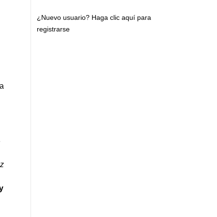
¿Nuevo usuario?
Haga clic aquí para
registrarse
ca
e
iz
y