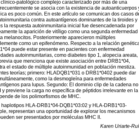
 clínico-patológico complejo caracterizado por más de una
recuentemente se asocia con la existencia de autoanticuerpos 
gica es poco común. En este artículo se comunican dos casos d
oinmunitaria contra autoantígenos dominantes de la tiroides y
s la respuesta autoinmunitaria inicial fue desencadenada por
áneamente la aparición de vitíligo como una segunda enfermedad
a melanocitos. Posteriormente aparecieron múltiples
blemente como un epifenómeno. Respecto a la relación genétic
B1*04 puede estar presente en pacientes con enfermedad
dades autoinmunitarias, como diabetes tipo 1, alopecia areata,
fía previa que menciona que existe asociación entre DRB1*04,
tra el estado de múltiple autoinmunidad en población mestiza.
uientes teorías; primero: HLADQB1*031 o DRB1*0402 puede dar
 simultáneamente, como la desmogleína para enfermedades
ntígenos para lupus. Segundo: El dominio clip de la cadena no
 y previene la carga no específica de péptidos irrelevante en la
depende de los polimorfismos de MHC.
con haplotipos HLA-DRB1*04-DQB1*03:02 y HLA-DRB1*03-
ple, representan una oportunidad de explorar los mecanismos
 pueden ser presentados por moléculas MHC II.
Karen Uriarte-Ru