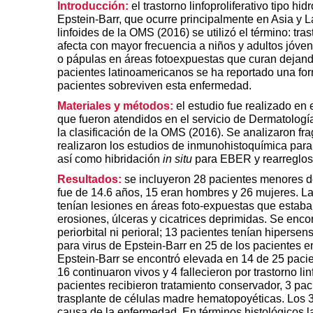
Introducción:
el trastorno linfoproliferativo tipo 
Epstein-Barr, que ocurre principalmente en Asia y 
linfoides de la OMS (2016) se utilizó el término: tras
afecta con mayor frecuencia a niños y adultos jóven
o pápulas en áreas fotoexpuestas que curan dejand
pacientes latinoamericanos se ha reportado una for
pacientes sobreviven esta enfermedad.
Materiales y métodos:
el estudio fue realizado en 
que fueron atendidos en el servicio de Dermatologí
la clasificación de la OMS (2016). Se analizaron fr
realizaron los estudios de inmunohistoquímica p
así como hibridación
in situ
para EBER y rearreglos 
Resultados:
se incluyeron 28 pacientes menores d
fue de 14.6 años, 15 eran hombres y 26 mujeres. La
tenían lesiones en áreas foto-expuestas que estaba
erosiones, úlceras y cicatrices deprimidas. Se enc
periorbital ni perioral; 13 pacientes tenían hiperse
para virus de Epstein-Barr en 25 de los pacientes en
Epstein-Barr se encontró elevada en 14 de 25 pacie
16 continuaron vivos y 4 fallecieron por trastorno li
pacientes recibieron tratamiento conservador, 3 pac
trasplante de células madre hematopoyéticas. Los 3 
causa de la enfermedad. En términos histológicos l