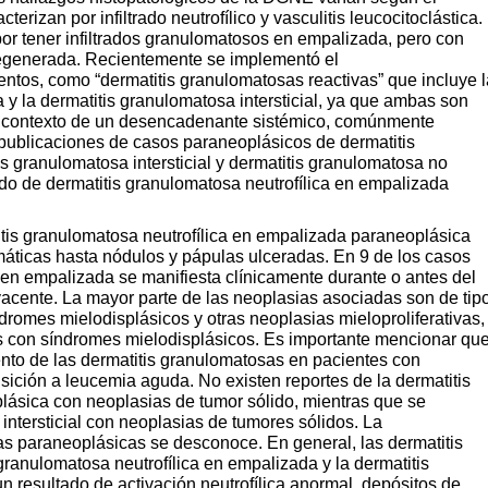
erizan por infiltrado neutrofílico y vasculitis leucocitoclástica.
 por tener infiltrados granulomatosos en empalizada, pero con
 degenerada. Recientemente se implementó el
entos, como “dermatitis granulomatosas reactivas” que incluye l
 y la dermatitis granulomatosa intersticial, ya que ambas son
l contexto de un desencadenante sistémico, comúnmente
publicaciones de casos paraneoplásicos de dermatitis
s granulomatosa intersticial y dermatitis granulomatosa no
do de dermatitis granulomatosa neutrofílica en empalizada
titis granulomatosa neutrofílica en empalizada paraneoplásica
máticas hasta nódulos y pápulas ulceradas. En 9 de los casos
a en empalizada se manifiesta clínicamente durante o antes del
yacente. La mayor parte de las neoplasias asociadas son de tip
dromes mielodisplásicos y otras neoplasias mieloproliferativas,
s con síndromes mielodisplásicos. Es importante mencionar qu
ento de las dermatitis granulomatosas en pacientes con
ición a leucemia aguda. No existen reportes de la dermatitis
lásica con neoplasias de tumor sólido, mientras que se
intersticial con neoplasias de tumores sólidos. La
s paraneoplásicas se desconoce. En general, las dermatitis
ranulomatosa neutrofílica en empalizada y la dermatitis
n resultado de activación neutrofílica anormal, depósitos de