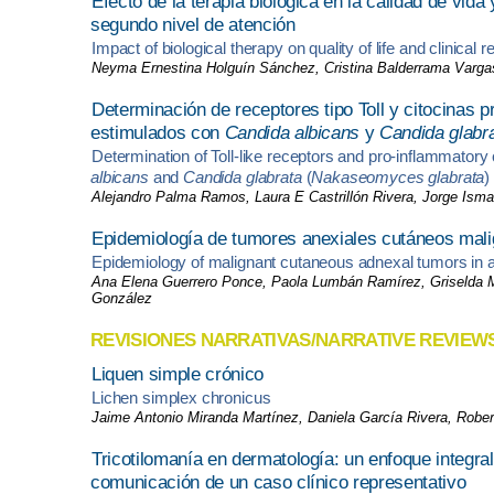
Efecto de la terapia biológica en la calidad de vida
segundo nivel de atención
Impact of biological therapy on quality of life and clinical
Neyma Ernestina Holguín Sánchez, Cristina Balderrama Varga
Determinación de receptores tipo Toll y citocinas 
estimulados con
Candida albicans
y
Candida glabr
Determination of Toll-like receptors and pro-inflammator
albicans
and
Candida glabrata
(
Nakaseomyces glabrata
)
Alejandro Palma Ramos, Laura E Castrillón Rivera, Jorge Ism
Epidemiología de tumores anexiales cutáneos malig
Epidemiology of malignant cutaneous adnexal tumors in a t
Ana Elena Guerrero Ponce, Paola Lumbán Ramírez, Griselda 
González
REVISIONES NARRATIVAS/NARRATIVE REVIEW
Liquen simple crónico
Lichen simplex chronicus
Jaime Antonio Miranda Martínez, Daniela García Rivera, Rober
Tricotilomanía en dermatología: un enfoque integra
comunicación de un caso clínico representativo