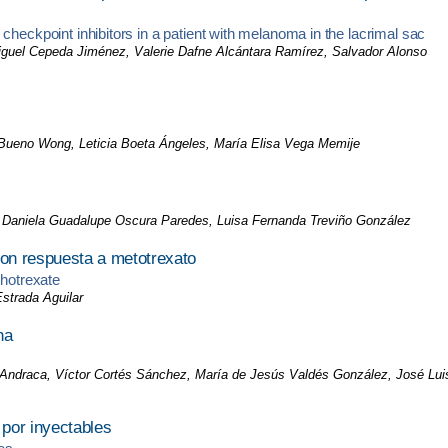
checkpoint inhibitors in a patient with melanoma in the lacrimal sac
Miguel Cepeda Jiménez, Valerie Dafne Alcántara Ramírez, Salvador Alonso
s Bueno Wong, Leticia Boeta Ángeles, María Elisa Vega Memije
 Daniela Guadalupe Oscura Paredes, Luisa Fernanda Treviño González
con respuesta a metotrexato
thotrexate
strada Aguilar
na
 Andraca, Víctor Cortés Sánchez, María de Jesús Valdés González, José Lui
por inyectables