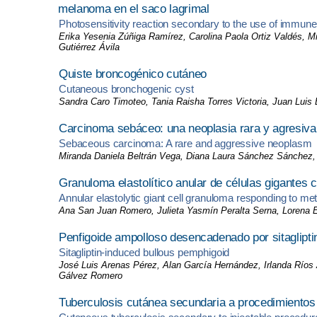
melanoma en el saco lagrimal
Photosensitivity reaction secondary to the use of immune 
Erika Yesenia Zúñiga Ramírez, Carolina Paola Ortiz Valdés, 
Gutiérrez Ávila
Quiste broncogénico cutáneo
Cutaneous bronchogenic cyst
Sandra Caro Timoteo, Tania Raisha Torres Victoria, Juan Lui
Carcinoma sebáceo: una neoplasia rara y agresiva
Sebaceous carcinoma: A rare and aggressive neoplasm
Miranda Daniela Beltrán Vega, Diana Laura Sánchez Sánchez,
Granuloma elastolítico anular de células gigantes 
Annular elastolytic giant cell granuloma responding to me
Ana San Juan Romero, Julieta Yasmín Peralta Serna, Lorena E
Penfigoide ampolloso desencadenado por sitaglipti
Sitagliptin-induced bullous pemphigoid
José Luis Arenas Pérez, Alan García Hernández, Irlanda Ríos
Gálvez Romero
Tuberculosis cutánea secundaria a procedimientos 