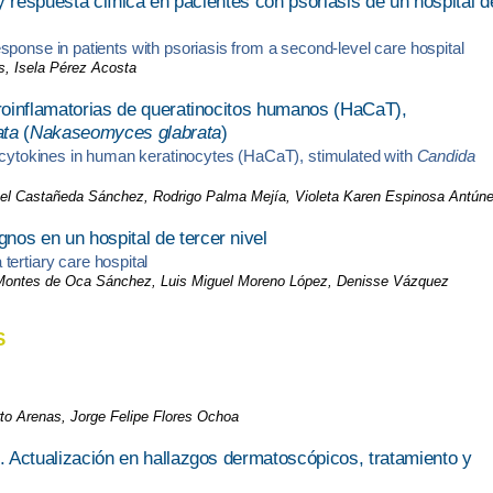
 y respuesta clínica en pacientes con psoriasis de un hospital d
 response in patients with psoriasis from a second-level care hospital
s, Isela Pérez Acosta
proinflamatorias de queratinocitos humanos (HaCaT),
ata
(
Nakaseomyces glabrata
)
y cytokines in human keratinocytes (HaCaT), stimulated with
Candida
ael Castañeda Sánchez, Rodrigo Palma Mejía, Violeta Karen Espinosa Antún
nos en un hospital de tercer nivel
ertiary care hospital
Montes de Oca Sánchez, Luis Miguel Moreno López, Denisse Vázquez
S
to Arenas, Jorge Felipe Flores Ochoa
l. Actualización en hallazgos dermatoscópicos, tratamiento y