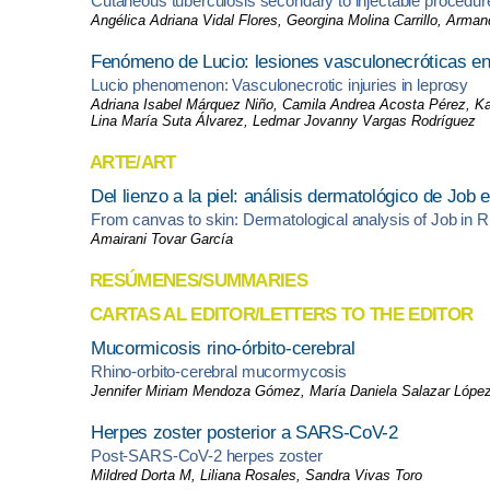
Cutaneous tuberculosis secondary to injectable procedur
Angélica Adriana Vidal Flores, Georgina Molina Carrillo, Arma
Fenómeno de Lucio: lesiones vasculonecróticas en 
Lucio phenomenon: Vasculonecrotic injuries in leprosy
Adriana Isabel Márquez Niño, Camila Andrea Acosta Pérez, Ka
Lina María Suta Álvarez, Ledmar Jovanny Vargas Rodríguez
ARTE/ART
Del lienzo a la piel: análisis dermatológico de Job 
From canvas to skin: Dermatological analysis of Job in Ri
Amairani Tovar García
RESÚMENES/SUMMARIES
CARTAS AL EDITOR/LETTERS TO THE EDITOR
Mucormicosis rino-órbito-cerebral
Rhino-orbito-cerebral mucormycosis
Jennifer Miriam Mendoza Gómez, María Daniela Salazar López, 
Herpes zoster posterior a SARS-CoV-2
Post-SARS-CoV-2 herpes zoster
Mildred Dorta M, Liliana Rosales, Sandra Vivas Toro