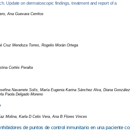
h. Update on dermatoscopic findings, treatment and report of a
ro, Ana Guevara Cerritos
sé Cruz Mendoza Torres, Rogelio Morán Ortega
stina Cortés Peralta
osefina Navarrete Solís, María Eugenia Karina Sánchez Alva, Diana González
arla Paola Delgado Moreno
o
z Molina, Karla D Celis Vera, Ana B Flores Vinces
inhibidores de puntos de control inmunitario en una paciente c