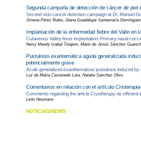
Segunda campaña de detección
de cáncer de piel 
Second
skin cancer detection campaign at Dr.
Manuel Ge
Jimena Pérez Rubio, Diana Guadalupe Santamaría Domínguez,
Implantación de la enfermedad fiebre del Valle en la
Cutaneous Valley fever implantation: Primary nasal cocc
Neivy Marely Izabal Tinajero, Mario de Jesús Sánchez Guanc
Pustulosis exantemática aguda generalizada induci
potencialmente grave
Acute generalized exanthematous pustulosis induced by m
Luz de María Castanedo Lara, Natalia Sánchez Olivo
Comentarios en relación con el artículo
Crioterapi
Comments regarding the article
Cryotherapy as efficient 
León Neumann
NOTICIAS/NEWS