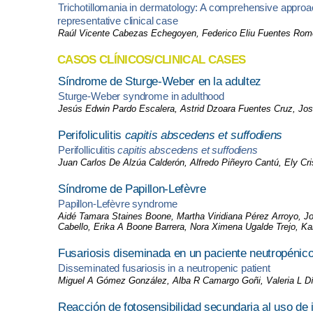
Trichotillomania in dermatology: A comprehensive approac
representative clinical case
Raúl Vicente Cabezas Echegoyen, Federico Eliu Fuentes Rome
CASOS CLÍNICOS/CLINICAL CASES
Síndrome de Sturge-Weber en la adultez
Sturge-Weber syndrome in adulthood
Jesús Edwin Pardo Escalera, Astrid Dzoara Fuentes Cruz, Jo
Perifoliculitis
capitis abscedens et suffodiens
Perifolliculitis
capitis abscedens et suffodiens
Juan Carlos De Alzúa Calderón, Alfredo Piñeyro Cantú, Ely Cri
Síndrome de Papillon-Lefèvre
Papillon-Lefèvre syndrome
Aidé Tamara Staines Boone, Martha Viridiana Pérez Arroyo, J
Cabello, Erika A Boone Barrera, Nora Ximena Ugalde Trejo, K
Fusariosis diseminada en un paciente neutropénic
Disseminated fusariosis in a neutropenic patient
Miguel A Gómez González, Alba R Camargo Goñi, Valeria L Día
Reacción de fotosensibilidad secundaria al uso de 