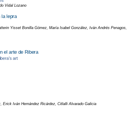
es
ndo Vidal Lozano
la lepra
tterin Yisset Bonilla Gómez, María Isabel González, Iván Andrés Penagos,
en el arte de Ribera
bera’s art
Erick Iván Hernández Ricárdez, Citlalli Alvarado Galicia