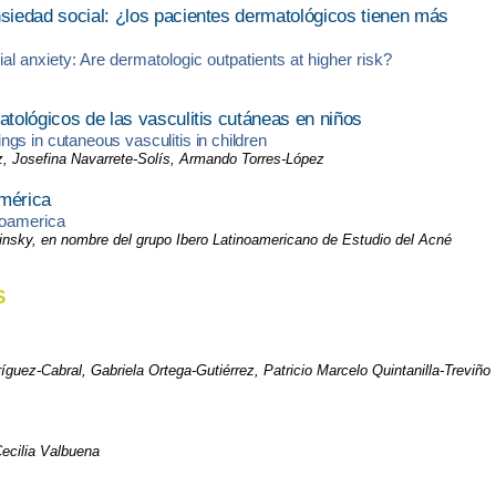
nsiedad social: ¿los pacientes dermatológicos tienen más
 anxiety: Are dermatologic outpatients at higher risk?
atológicos de las vasculitis cutáneas en niños
dings in cutaneous vasculitis in children
, Josefina Navarrete-Solís, Armando Torres-López
américa
roamerica
insky, en nombre del grupo Ibero Latinoamericano de Estudio del Acné
S
ez-Cabral, Gabriela Ortega-Gutiérrez, Patricio Marcelo Quintanilla-Treviño
Cecilia Valbuena