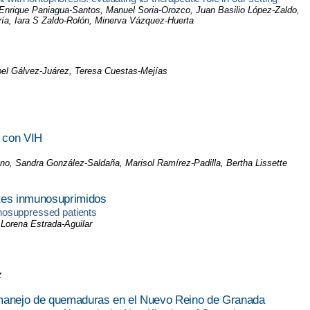
n Enrique Paniagua-Santos, Manuel Soria-Orozco, Juan Basilio López-Zaldo,
ría, Iara S Zaldo-Rolón, Minerva Vázquez-Huerta
bel Gálvez-Juárez, Teresa Cuestas-Mejías
e con VIH
no, Sandra González-Saldaña, Marisol Ramírez-Padilla, Bertha Lissette
ntes inmunosuprimidos
nosuppressed patients
Lorena Estrada-Aguilar
z
l manejo de quemaduras en el Nuevo Reino de Granada