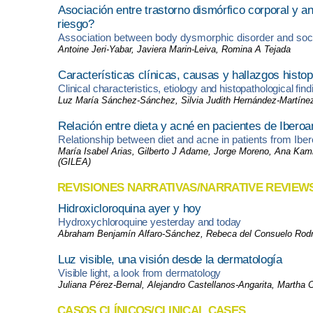
Asociación entre trastorno dismórfico corporal y a
riesgo?
Association between body dysmorphic disorder and social
Antoine Jeri-Yabar, Javiera Marin-Leiva, Romina A Tejada
Características clínicas, causas y hallazgos histop
Clinical characteristics, etiology and histopathological fin
Luz María Sánchez-Sánchez, Silvia Judith Hernández-Martínez
Relación entre dieta y acné en pacientes de Ibero
Relationship between diet and acne in patients from Ibe
María Isabel Arias, Gilberto J Adame, Jorge Moreno, Ana Kam
(GILEA)
REVISIONES NARRATIVAS/NARRATIVE REVIEW
Hidroxicloroquina ayer y hoy
Hydroxychloroquine yesterday and today
Abraham Benjamín Alfaro-Sánchez, Rebeca del Consuelo Rodrígu
Luz visible, una visión desde la dermatología
Visible light, a look from dermatology
Juliana Pérez-Bernal, Alejandro Castellanos-Angarita, Martha 
CASOS CLÍNICOS/CLINICAL CASES