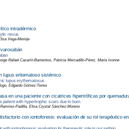
tico intradérmico
ytic nevus
 Elisa Vega-Memije
rivaroxabán
xaban
ge Rafael Cazarín-Barrientos, Patricia Mercadillo-Pérez, María Ivonne
n lupus eritematoso sistémico
emic lupus erythematosus
rdugo, Edgardo Gómez-Torres
sa en una paciente con cicatrices hipertróficas por quemadur
patient with hypertrophic scars due to burn
Ramírez-Padilla, Elisa Crystal Sánchez-Moreno
isfactorio con iontoforesis: evaluación de su rol terapéutico en
with iontophoresis: evaluating its therapeutic role in our setting