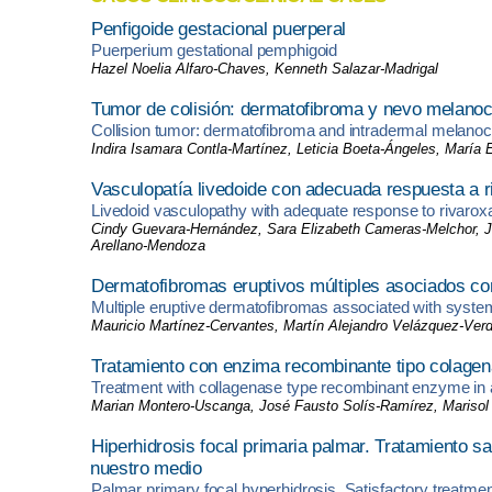
Penfigoide gestacional puerperal
Puerperium gestational pemphigoid
Hazel Noelia Alfaro-Chaves, Kenneth Salazar-Madrigal
Tumor de colisión: dermatofibroma y nevo melanocí
Collision tumor: dermatofibroma and intradermal melanoc
Indira Isamara Contla-Martínez, Leticia Boeta-Ángeles, María
Vasculopatía livedoide con adecuada respuesta a 
Livedoid vasculopathy with adequate response to rivaro
Cindy Guevara-Hernández, Sara Elizabeth Cameras-Melchor, Jor
Arellano-Mendoza
Dermatofibromas eruptivos múltiples asociados co
Multiple eruptive dermatofibromas associated with syst
Mauricio Martínez-Cervantes, Martín Alejandro Velázquez-Ve
Tratamiento con enzima recombinante tipo colagena
Treatment with collagenase type recombinant enzyme in a 
Marian Montero-Uscanga, José Fausto Solís-Ramírez, Marisol 
Hiperhidrosis focal primaria palmar. Tratamiento sat
nuestro medio
Palmar primary focal hyperhidrosis. Satisfactory treatment 