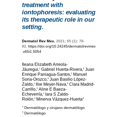
treatment with
iontophoresis: evaluating
its therapeutic role in our
setting.
Dermatol Rev Mex.
2021; 65 (1): 78-
82.
https://doi.org/10.24245/dermatolrevmex
.v65i1.5054
Ileana Elizabeth Arreola-
Jáuregui,
Gabriel Huerta-Rivera,
Juan
1
2
Enrique Paniagua-Santos,
Manuel
1
Soria-Orozco,
Juan Basilio López-
4
Zaldo,
Ilse Meyer-Nava,
Clara Madrid-
1
2
Carrillo,
Aline E Baeza-
2
Echeverría,
Iara S Zaldo-
1
Rolón,
Minerva Vázquez-Huerta
3
3
Dermatólogo y cirujano dermatólogo.
1
Dermatólogo.
2