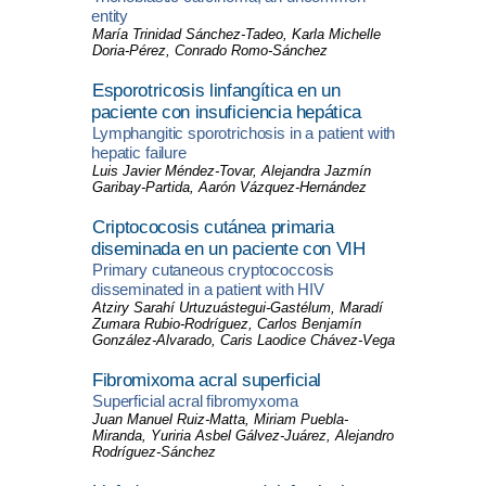
entity
María Trinidad Sánchez-Tadeo, Karla Michelle
Doria-Pérez, Conrado Romo-Sánchez
Esporotricosis linfangítica en un
paciente con insuficiencia hepática
Lymphangitic sporotrichosis in a patient with
hepatic failure
Luis Javier Méndez-Tovar, Alejandra Jazmín
Garibay-Partida, Aarón Vázquez-Hernández
Criptococosis cutánea primaria
diseminada en un paciente con VIH
Primary cutaneous cryptococcosis
disseminated in a patient with HIV
Atziry Sarahí Urtuzuástegui-Gastélum, Maradí
Zumara Rubio-Rodríguez, Carlos Benjamín
González-Alvarado, Caris Laodice Cháve
z
-Vega
Fibromixoma acral superficial
Superficial acral fibromyxoma
Juan Manuel Ruiz-Matta, Miriam Puebla-
Miranda, Yuriria Asbel Gálvez-Juárez, Alejandro
Rodríguez-Sánchez