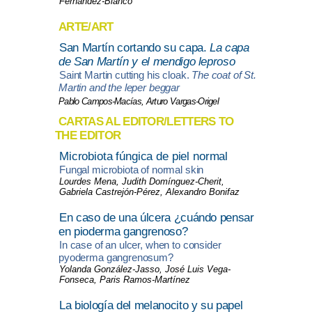
Fernández-Blanco
ARTE/ART
San Martín cortando su capa.
La capa
de San Martín y el mendigo leproso
Saint Martin cutting his cloak.
The coat of St.
Martin and the leper beggar
Pablo Campos-Macías, Arturo Vargas-Origel
CARTAS AL EDITOR/LETTERS TO
THE EDITOR
Microbiota fúngica de piel normal
Fungal microbiota of normal skin
Lourdes Mena, Judith Domínguez-Cherit,
Gabriela Castrejón-Pérez, Alexandro Bonifaz
En caso de una úlcera ¿cuándo pensar
en pioderma gangrenoso?
In case of an ulcer, when to consider
pyoderma gangrenosum?
Yolanda González-Jasso, José Luis Vega-
Fonseca, Paris Ramos-Martínez
La biología del melanocito y su papel