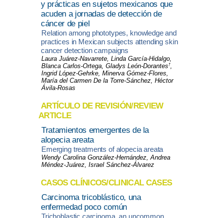
y prácticas en sujetos mexicanos que
acuden a jornadas de detección de
cáncer de piel
Relation among phototypes, knowledge and
practices in Mexican subjects attending skin
cancer detection campaigns
Laura Juárez-Navarrete, Linda García-Hidalgo,
†
Blanca Carlos-Ortega, Gladys León-Dorantes
,
Ingrid López-Gehrke, Minerva Gómez-Flores,
María del Carmen De la Torre-Sánchez, Héctor
Ávila-Rosas
ARTÍCULO DE REVISIÓN/REVIEW
ARTICLE
Tratamientos emergentes de la
alopecia areata
Emerging treatments of alopecia areata
Wendy Carolina González-Hernández, Andrea
Méndez-Juárez, Israel Sánchez-Álvarez
CASOS CLÍNICOS/CLINICAL CASES
Carcinoma tricoblástico, una
enfermedad poco común
Trichoblastic carcinoma, an uncommon