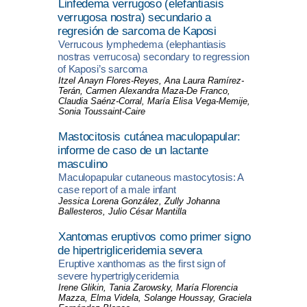
Linfedema verrugoso (elefantiasis
verrugosa nostra) secundario a
regresión de sarcoma de Kaposi
Verrucous lymphedema (elephantiasis
nostras verrucosa) secondary to regression
of Kaposi’s sarcoma
Itzel Anayn Flores-Reyes, Ana Laura Ramírez-
Terán, Carmen Alexandra Maza-De Franco,
Claudia Saénz-Corral, María Elisa Vega-Memije,
Sonia Toussaint-Caire
Mastocitosis cutánea maculopapular:
informe de caso de un lactante
masculino
Maculopapular cutaneous mastocytosis: A
case report of a male infant
Jessica Lorena González, Zully Johanna
Ballesteros, Julio César Mantilla
Xantomas eruptivos como primer signo
de hipertrigliceridemia severa
Eruptive xanthomas as the first sign of
severe hypertriglyceridemia
Irene Glikin, Tania Zarowsky, María Florencia
Mazza, Elma Videla, Solange Houssay, Graciela