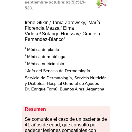
septiembre-octubre;63(5):519-
523.
Irene Glikin,
Tania Zarowsky,
María
1
2
Florencia Mazza,
Elma
2
Videla,
Solange Houssay,
Graciela
2
3
Fernández-Blanco
4
1
Médica de planta.
2
Médica dermatóloga.
3
Médica nutricionista.
4
Jefa del Servicio de Dermatología.
Servicio de Dermatología, Servicio Nutrición
y Diabetes, Hospital General de Agudos
Dr. Enrique Tornú, Buenos Aires, Argentina.
Resumen
Se
co
munica el caso de un paciente de
41 años de edad, que consultó por
padecer lesiones compatibles con