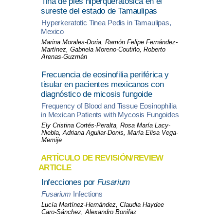
Tiña de pies hiperqueratósica en el
sureste del estado de Tamaulipas
Hyperkeratotic Tinea Pedis in Tamaulipas,
Mexico
Marina Morales-Doria, Ramón Felipe Fernández-
Martínez, Gabriela Moreno-Coutiño, Roberto
Arenas-Guzmán
Frecuencia de eosinofilia periférica y
tisular en pacientes mexicanos con
diagnóstico de micosis fungoide
Frequency of Blood and Tissue Eosinophilia
in Mexican Patients with Mycosis Fungoides
Ely Cristina Cortés-Peralta, Rosa María Lacy-
Niebla, Adriana Aguilar-Donis, María Elisa Vega-
Memije
ARTÍCULO DE REVISIÓN/REVIEW
ARTICLE
Infecciones por
Fusarium
Fusarium
Infections
Lucía Martínez-Hernández, Claudia Haydee
Caro-Sánchez, Alexandro Bonifaz