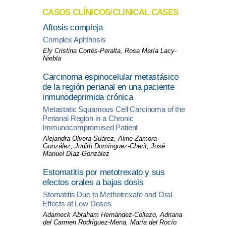
CASOS CLÍNICOS/CLINICAL CASES
Aftosis compleja
Complex Aphthosis
Ely Cristina Cortés-Peralta, Rosa María Lacy-
Niebla
Carcinoma espinocelular metastásico
de la región perianal en una paciente
inmunodeprimida crónica
Metastatic Squamous Cell Carcinoma of the
Perianal Region in a Chronic
Immunocompromised Patient
Alejandra Olvera-Suárez, Aline Zamora-
González, Judith Domínguez-Cherit, José
Manuel Díaz-González
Estomatitis por metotrexato y sus
efectos orales a bajas dosis
Stomatitis Due to Methotrexate and Oral
Effects at Low Doses
Adameck Abraham Hernández-Collazo, Adriana
del Carmen Rodríguez-Mena, María del Rocío