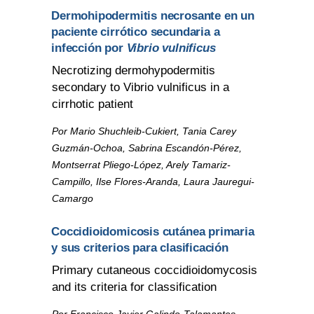
Dermohipodermitis necrosante en un
paciente cirrótico secundaria a
infección por
Vibrio vulnificus
Necrotizing dermohypodermitis
secondary to Vibrio vulnificus in a
cirrhotic patient
Por Mario Shuchleib-Cukiert, Tania Carey
Guzmán-Ochoa, Sabrina Escandón-Pérez,
Montserrat Pliego-López, Arely Tamariz-
Campillo, Ilse Flores-Aranda, Laura Jauregui-
Camargo
Coccidioidomicosis cutánea primaria
y sus criterios para clasificación
Primary cutaneous coccidioidomycosis
and its criteria for classification
Por Francisco Javier Galindo-Talamantes,