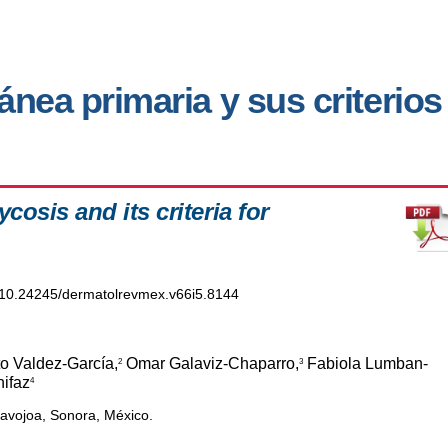
nea primaria y sus criterios
osis and its criteria for
rg/10.24245/dermatolrevmex.v66i5.8144
o Valdez-García,
Omar Galaviz-Chaparro,
Fabiola Lumban-
2
3
ifaz
4
avojoa, Sonora, México.