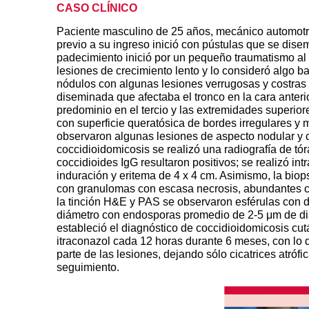
CASO CLÍNICO
Paciente masculino de 25 años, mecánico automotri
previo a su ingreso inició con pústulas que se disem
padecimiento inició por un pequeño traumatismo al 
lesiones de crecimiento lento y lo consideró algo b
nódulos con algunas lesiones verrugosas y costras 
diseminada que afectaba el tronco en la cara anterio
predominio en el tercio y las extremidades superio
con superficie queratósica de bordes irregulares y
observaron algunas lesiones de aspecto nodular y c
coccidioidomicosis se realizó una radiografía de tó
coccidioides IgG resultaron positivos; se realizó in
induración y eritema de 4 x 4 cm. Asimismo, la biops
con granulomas con escasa necrosis, abundantes c
la tinción H&E y PAS se observaron esférulas co
diámetro con endosporas promedio de 2-5
μm de diá
estableció el diagnóstico de coccidioidomicosis cut
itraconazol cada 12 horas durante 6 meses, con lo q
parte de las lesiones, dejando sólo cicatrices atróf
seguimiento.