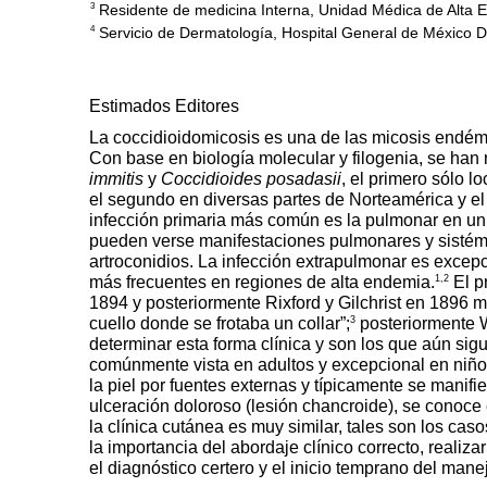
Residente de medicina Interna, Unidad Médica de Alta 
3
Servicio de Dermatología, Hospital General de México D
4
Estimados Editores
La coccidioidomicosis es una de las micosis endémi
Con base en biología molecular y filogenia, se ha
immitis
y
Coccidioides posadasii
, el primero sólo l
el segundo en diversas partes de Norteamérica y el 
infección primaria más común es la pulmonar en un
pueden verse manifestaciones pulmonares y sistém
artroconidios. La infección extrapulmonar es excep
1,2
más frecuentes en regiones de alta endemia.
El p
1894 y posteriormente Rixford y Gilchrist en 1896 me
3
cuello donde se frotaba un collar”;
posteriormente W
determinar esta forma clínica y son los que aún sigu
comúnmente vista en adultos y excepcional en niños
la piel por fuentes externas y típicamente se mani
ulceración doloroso (lesión chancroide), se conoce 
la clínica cutánea es muy similar, tales son los cas
la importancia del abordaje clínico correcto, realiza
el diagnóstico certero y el inicio temprano del mane