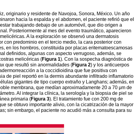
z, originario y residente de Navojoa, Sonora, México. Un año
inaron hacia la espalda y el abdomen, el paciente refirió que el
estar trabajando debajo de un automóvil, que dio origen a
anal. Posteriormente al mes del evento traumático, aparecieron
melicéricas. A la exploración se observó una dermatosis
r con predominio en el tercio medio, la cara posterior con
res, en los hombros, constituida por placas eritematoescamosas
 mal definidos, algunas con aspecto verrugoso, además, se
ostras melicéricas (
Figura 1
). Con la sospecha diagnóstica de
rax que resultó sin anormalidades (
Figura 2
) y los anticuerpos
tradermorreacción a la coccidioidina que fue positiva con
ia de piel reportó en la dermis abundante infiltrado inflamatorio
élulas gigantes de tipo cuerpo extraño y Langhans; además, e
n doble membrana, que medían aproximadamente 20 a 70 μm de
metro. Al integrar la clínica, la serología y la biopsia de piel se
ánea primaria (
Figura 3
). El tratamiento fue con 200 mg de
ue se obtuvo importante alivio, con la cicatrización de la mayor
icas; sin embargo, el paciente no acudió más a consulta para su