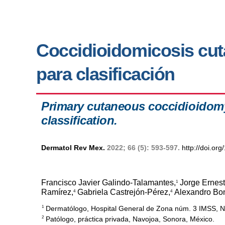
Coccidioidomicosis cutá
para clasificación
Primary cutaneous coccidioidomyc
classification.
Dermatol Rev Mex.
2022; 66 (5): 593-597.
http://doi.o
Francisco Javier Galindo-Talamantes,
Jorge Ernest
1
Ramírez,
Gabriela Castrejón-Pérez,
Alexandro Bon
4
4
Dermatólogo, Hospital General de Zona núm. 3 IMSS, N
1
Patólogo, práctica privada, Navojoa, Sonora, México.
2