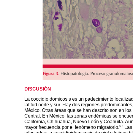
DISCUSIÓN
La coccidioidomicosis es un padecimiento localizado
latitud norte y sur. Hay dos regiones predominantes
México. Otras áreas que se han descrito son en los
Central. En México, las zonas endémicas se encuent
California, Chihuahua, Nuevo León y Coahuila. Au
5,6
mayor frecuencia por el fenómeno migratorio.
Las 
infectados; la coccidioidomicosis de piel y tejidos 