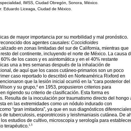
Especialidad, IMSS, Ciudad Obregón, Sonora, México.
r. Eduardo Liceaga, Ciudad de México.
cas de mayor importancia por su morbilidad y mal pronóstico.
n reconocido dos agentes causales:
Coccidioides
ocalizado en zonas limitadas del sur de California, mientras que
resto del continente, incluyendo el norte de México. La causa 
 60% de los casos y es asintomática y en el 40% restante
icas una a tres semanas después de la inhalación de
cional, de aquí que los casos cutáneo-primarios son un poco
rimer caso reportado lo describió en Norteamérica Rixford en
ncionaron que la lesión inicial ocurrió en la “cara posterior del
4
ilson y su grupo,
en 1953, propusieron criterios para
en rigiendo su criterio de clasificación. Esta forma es
. Resulta de la inoculación por traumatismo directo del hongo 
fiesta en las extremidades como un nódulo indurado con
como “gran imitadora”, ya que en sus diagnósticos diferenciale
os de tuberculosis, esporotricosis y leishmaniasis cutánea. De a
r los estudios de cultivo, microscopia y serología para establece
1,5
jo terapéutico.