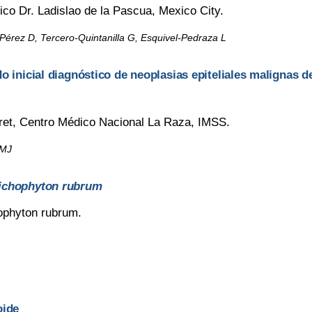
ico Dr. Ladislao de la Pascua, Mexico City.
érez D, Tercero-Quintanilla G, Esquivel-Pedraza L
o inicial diagnóstico de neoplasias epiteliales malignas d
uret, Centro Médico Nacional La Raza, IMSS.
 MJ
ichophyton rubrum
ophyton rubrum.
oide