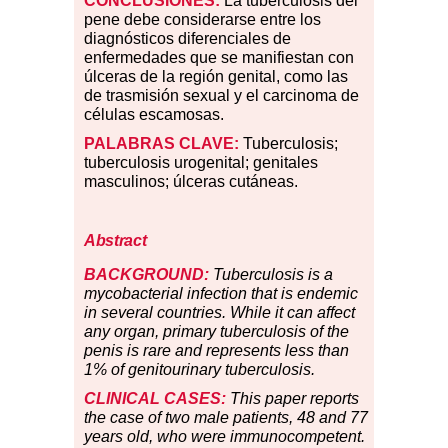
CONCLUSIONES:
La tuberculosis del
pene debe considerarse entre los
diagnósticos diferenciales de
enfermedades que se manifiestan con
úlceras de la región genital, como las
de trasmisión sexual y el carcinoma de
células escamosas.
PALABRAS
CLAVE:
Tuberculosis;
tuberculosis urogenital; genitales
masculinos; úlceras cutáneas.
Abstract
BACKGROUND:
Tuberculosis is a
mycobacterial infection that is endemic
in several countries. While it can affect
any organ, primary tuberculosis of the
penis is rare and represents less than
1% of genitourinary tuberculosis.
CLINICAL CASES:
This paper reports
the case of two male patients, 48 and 77
years old, who were immunocompetent.