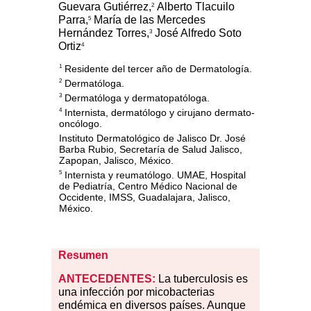
Guevara Gutiérrez,
Alberto Tlacuilo
2
Parra,
María de las Mercedes
5
Hernández Torres,
José Alfredo Soto
3
Ortiz
4
Residente del tercer año de Dermatología.
1
Dermatóloga.
2
Dermatóloga y dermatopatóloga.
3
Internista, dermatólogo y cirujano dermato-
4
oncólogo.
Instituto Dermatológico de Jalisco Dr. José
Barba Rubio, Secretaría de Salud Jalisco,
Zapopan, Jalisco, México.
Internista y reumatólogo. UMAE, Hospital
5
de Pediatría, Centro Médico Nacional de
Occidente, IMSS, Guadalajara, Jalisco,
México.
Resumen
ANTECEDENTES:
La tuberculosis es
una infección por micobacterias
endémica en diversos países. Aunque