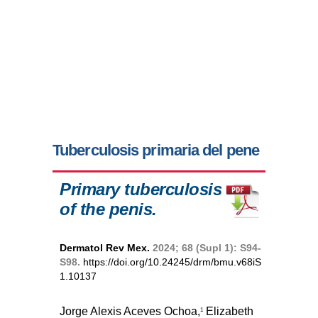
Tuberculosis primaria del pene
Primary tuberculosis
of the penis.
Dermatol Rev Mex.
2024; 68 (Supl 1): S94-
S98.
https://doi.org/10.24245/drm/bmu.v68iS
1.10137
Jorge Alexis Aceves Ochoa,
Elizabeth
1