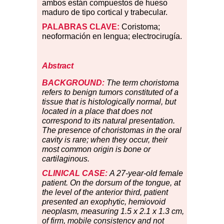
ambos están compuestos de hueso
maduro de tipo cortical y trabecular.
PALABRAS
CLAVE:
Coristoma;
neoformación en lengua; electrocirugía.
Abstract
BACKGROUND:
The term choristoma
refers to benign tumors
constituted of a
tissue that is histologically normal, but
located in a place that does not
correspond to its natural presentation.
The presence of choristomas in the oral
cavity is rare; when they occur, their
most common origin is bone or
cartilaginous.
CLINICAL CASE:
A 27-year-old female
patient. On the dorsum of the tongue, at
the level of the anterior third, patient
presented an exophytic, hemiovoid
neoplasm, measuring 1.5 x 2.1 x 1.3 cm,
of firm, mobile consistency and not