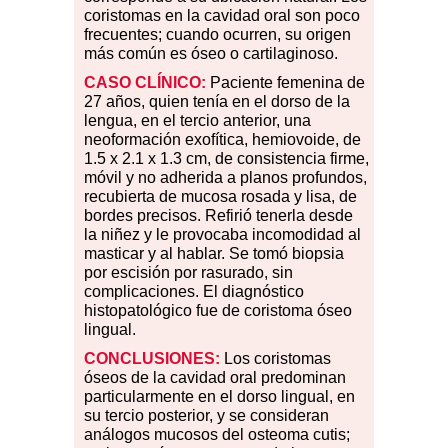
coristomas en la cavidad oral son poco
frecuentes; cuando ocurren, su origen
más común es óseo o cartilaginoso.
CASO
CLÍNICO:
Paciente femenina de
27 años, quien tenía en el dorso de la
lengua, en el tercio anterior, una
neoformación exofítica, hemiovoide, de
1.5 x 2.1 x 1.3 cm, de consistencia firme,
móvil y no adherida a planos profundos,
recubierta de mucosa rosada y lisa, de
bordes precisos. Refirió tenerla desde
la niñez y le provocaba incomodidad al
masticar y al hablar. Se tomó biopsia
por escisión por rasurado, sin
complicaciones. El diagnóstico
histopatológico fue de coristoma óseo
lingual.
CONCLUSIONES:
Los coristomas
óseos de la cavidad oral predominan
particularmente en el dorso lingual, en
su tercio posterior, y se consideran
análogos mucosos del osteoma cutis;