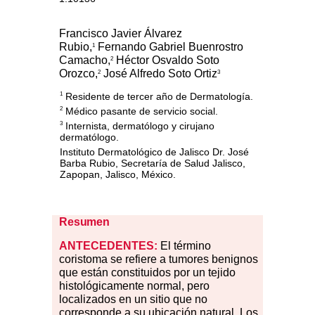
Francisco Javier Álvarez
Rubio,
Fernando Gabriel Buenrostro
1
Camacho,
Héctor Osvaldo Soto
2
Orozco,
José Alfredo Soto Ortiz
2
3
Residente de tercer año de Dermatología.
1
Médico pasante de servicio social.
2
Internista, dermatólogo y cirujano
3
dermatólogo.
Instituto Dermatológico de Jalisco Dr. José
Barba Rubio, Secretaría de Salud Jalisco,
Zapopan, Jalisco, México.
Resumen
ANTECEDENTES:
El término
coristoma se refiere a tumores benignos
que están constituidos por un tejido
histológicamente normal, pero
localizados en un sitio que no
corresponde a su ubicación natural. Los