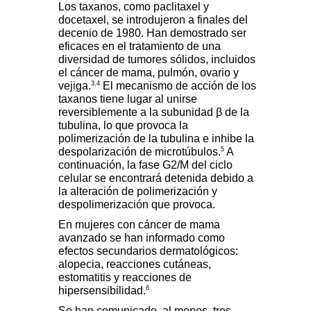
Los taxanos, como paclitaxel y
docetaxel, se introdujeron a finales del
decenio de 1980. Han demostrado ser
eficaces en el tratamiento de una
diversidad de tumores sólidos, incluidos
el cáncer de mama, pulmón, ovario y
3,4
vejiga.
El mecanismo de acción de los
taxanos tiene lugar al unirse
reversiblemente a la subunidad
β
de la
tubulina, lo que provoca la
polimerización de la tubulina e inhibe la
5
despolarización de microtúbulos.
A
continuación, la fase G2/M del ciclo
celular se encontrará detenida debido a
la alteración de polimerización y
despolimerización que provoca.
En mujeres con cáncer de mama
avanzado se han informado como
efectos secundarios dermatológicos:
alopecia, reacciones cutáneas,
estomatitis y reacciones de
6
hipersensibilidad.
Se han comunicado, al menos, tres