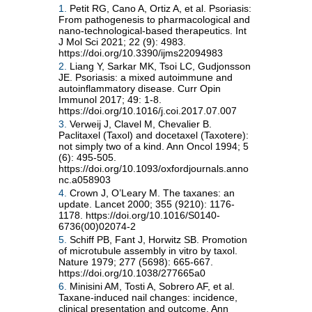
1.
Petit RG, Cano A, Ortiz A, et al. Psoriasis:
From pathogenesis to pharmacological and
nano-technological-based therapeutics. Int
J Mol Sci 2021; 22 (9): 4983.
https://doi.org/10.3390/ijms22094983
2.
Liang Y, Sarkar MK, Tsoi LC, Gudjonsson
JE. Psoriasis: a mixed autoimmune and
autoinflammatory disease. Curr Opin
Immunol 2017; 49: 1-8.
https://doi.org/10.1016/j.coi.2017.07.007
3.
Verweij J, Clavel M, Chevalier B.
Paclitaxel (Taxol) and docetaxel (Taxotere):
not simply two of a kind. Ann Oncol 1994; 5
(6): 495-505.
https://doi.org/10.1093/oxfordjournals.anno
nc.a058903
4.
Crown J, O’Leary M. The taxanes: an
update. Lancet 2000; 355 (9210): 1176-
1178. https://doi.org/10.1016/S0140-
6736(00)02074-2
5.
Schiff PB, Fant J, Horwitz SB. Promotion
of microtubule assembly in vitro by taxol.
Nature 1979; 277 (5698): 665-667.
https://doi.org/10.1038/277665a0
6.
Minisini AM, Tosti A, Sobrero AF, et al.
Taxane-induced nail changes: incidence,
clinical presentation and outcome. Ann