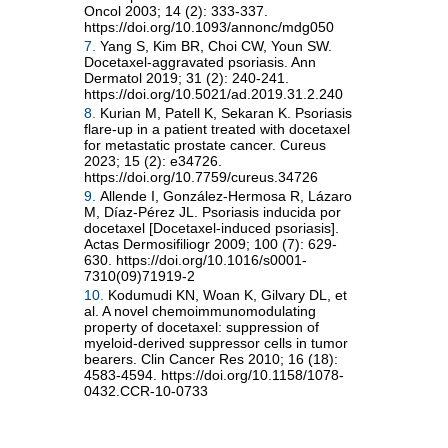
Oncol 2003; 14 (2): 333-337.
https://doi.org/10.1093/annonc/mdg050
7.
Yang S, Kim BR, Choi CW, Youn SW.
Docetaxel-aggravated psoriasis. Ann
Dermatol 2019; 31 (2): 240-241.
https://doi.org/10.5021/ad.2019.31.2.240
8.
Kurian M, Patell K, Sekaran K. Psoriasis
flare-up in a patient treated with docetaxel
for metastatic prostate cancer. Cureus
2023; 15 (2): e34726.
https://doi.org/10.7759/cureus.34726
9.
Allende I, González-Hermosa R, Lázaro
M, Díaz-Pérez JL. Psoriasis inducida por
docetaxel [Docetaxel-induced psoriasis].
Actas Dermosifiliogr 2009; 100 (7): 629-
630. https://doi.org/10.1016/s0001-
7310(09)71919-2
10.
Kodumudi KN, Woan K, Gilvary DL, et
al. A novel chemoimmunomodulating
property of docetaxel: suppression of
myeloid-derived suppressor cells in tumor
bearers. Clin Cancer Res 2010; 16 (18):
4583-4594. https://doi.org/10.1158/1078-
0432.CCR-10-0733