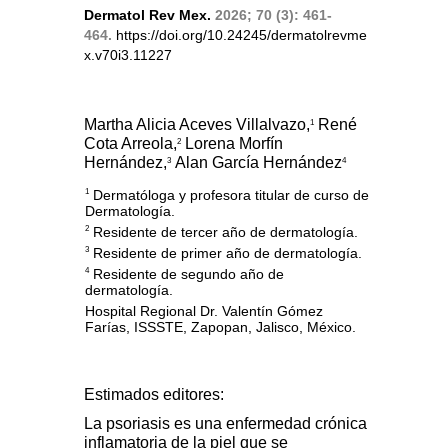
Dermatol Rev Mex.
2026; 70 (3): 461-
464.
https://doi.org/10.24245/dermatolrevme
x.v70i3.11227
Martha Alicia Aceves Villalvazo,
René
1
Cota Arreola,
Lorena Morfín
2
Hernández,
Alan García Hernández
3
4
Dermatóloga y profesora titular de curso de
1
Dermatología.
Residente de tercer año de dermatología.
2
Residente de primer año de dermatología.
3
Residente de segundo año de
4
dermatología.
Hospital Regional Dr. Valentín Gómez
Farías, ISSSTE, Zapopan, Jalisco, México.
Estimados editores:
La psoriasis es una enfermedad crónica
inflamatoria de la piel que se