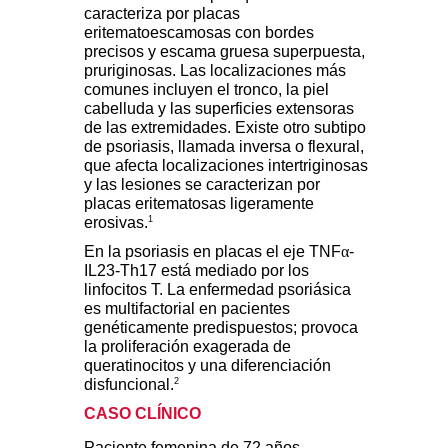
caracteriza por placas
eritematoescamosas con bordes
precisos y escama gruesa superpuesta,
pruriginosas. Las localizaciones más
comunes incluyen el tronco, la piel
cabelluda y las superficies extensoras
de las extremidades. Existe otro subtipo
de psoriasis, llamada inversa o flexural,
que afecta localizaciones intertriginosas
y las lesiones se caracterizan por
placas eritematosas ligeramente
1
erosivas.
En la psoriasis en placas el eje TNF
α
-
IL23-Th17 está mediado por los
linfocitos T. La enfermedad psoriásica
es multifactorial en pacientes
genéticamente predispuestos; provoca
la proliferación exagerada de
queratinocitos y una diferenciación
2
disfuncional.
CASO CLÍNICO
Paciente femenina de 72 años,