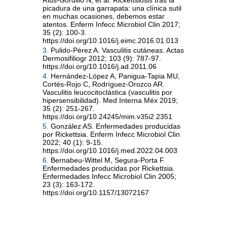
Rius-Gordillo N, et al. Rickettsiosis tras la
picadura de una garrapata: una clínica sutil
en muchas ocasiones, debemos estar
atentos. Enferm Infecc Microbiol Clin 2017;
35 (2): 100-3.
https://doi.org/10.1016/j.eimc.2016.01.013
3.
Pulido-Pérez A. Vasculitis cutáneas. Actas
Dermosifiliogr 2012; 103 (9): 787-97.
https://doi.org/10.1016/j.ad.2011.06
4.
Hernández-López A, Panigua-Tapia MU,
Cortés-Rojo C, Rodríguez-Orozco AR.
Vasculitis leucocitoclástica (vasculitis por
hipersensibilidad). Med Interna Méx 2019;
35 (2): 251-267.
https://doi.org/10.24245/mim.v35i2.2351
5.
González AS. Enfermedades producidas
por Rickettsia. Enferm Infecc Microbiol Clin
2022; 40 (1): 9-15.
https://doi.org/10.1016/j.med.2022.04.003
6.
Bernabeu-Wittel M, Segura-Porta F.
Enfermedades producidas por Rickettsia.
Enfermedades Infecc Microbiol Clin 2005;
23 (3): 163-172.
https://doi.org/10.1157/13072167