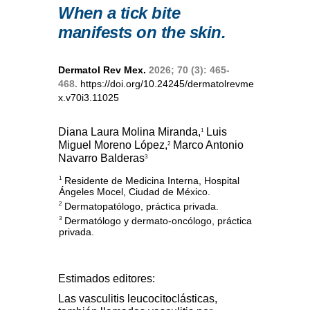
When a tick bite
manifests on the skin.
Dermatol Rev Mex.
2026; 70 (3): 465-
468.
https://doi.org/10.24245/dermatolrevme
x.v70i3.11025
Diana Laura Molina Miranda,
Luis
1
Miguel Moreno López,
Marco Antonio
2
Navarro Balderas
3
Residente de Medicina Interna, Hospital
1
Ángeles Mocel, Ciudad de México.
Dermatopatólogo, práctica privada.
2
Dermatólogo y dermato-oncólogo, práctica
3
privada.
Estimados editores:
Las vasculitis leucocitoclásticas,