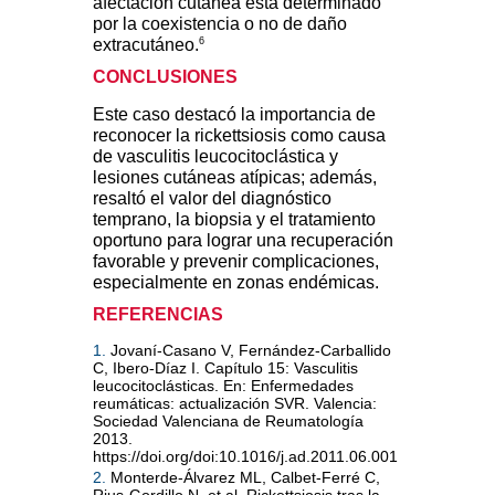
afectación cutánea está determinado
por la coexistencia o no de daño
6
extracutáneo.
CONCLUSIONES
Este caso destacó la importancia de
reconocer la rickettsiosis como causa
de vasculitis leucocitoclástica y
lesiones cutáneas atípicas; además,
resaltó el valor del diagnóstico
temprano, la biopsia y el tratamiento
oportuno para lograr una recuperación
favorable y prevenir complicaciones,
especialmente en zonas endémicas.
REFERENCIAS
1.
Jovaní-Casano V, Fernández-Carballido
C, Ibero-Díaz I. Capítulo 15: Vasculitis
leucocitoclásticas. En: Enfermedades
reumáticas: actualización SVR. Valencia:
Sociedad Valenciana de Reumatología
2013.
https://doi.org/doi:10.1016/j.ad.2011.06.001
2.
Monterde-Álvarez ML, Calbet-Ferré C,