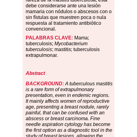
debe considerarse ante una lesión
mamaria con nódulos o abscesos con o
sin fístulas que muestren poca o nula
respuesta al tratamiento antibiótico
convencional.
PALABRAS CLAVE:
Mama;
tuberculosis;
Mycobacterium
tuberculosis
; mastitis; tuberculosis
extrapulmonar.
Abstract
BACKGROUND:
A tuberculous mastitis
is a rare form of extrapulmonary
presentation, even in endemic regions.
It mainly affects women of reproductive
age, presenting a breast nodule, rarely
painful, that can be confused with an
abscess or breast carcinoma. Fine
needle aspiration cytology has become
the first option as a diagnostic tool in the
study of breast lesions, allowing the