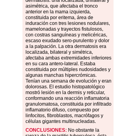
dermatosis: una localizada, unilateral y
asimétrica, que afectaba el tronco
anterior en la mama izquierda,
constituida por eritema, área de
induración con tres lesiones nodulares,
mamelonadas y trayectos fistulosos,
con costras sanguíneas y melicéricas,
escaso exudado sero-purulento y dolor
a la palpación. La otra dermatosis era
localizada, bilateral y simétrica,
afectaba ambas extremidades inferiores
en su cara antero-lateral. Estaba
constituida por múltiples nudosidades y
algunas manchas hipercrómicas.
Tenían una semana de evolución y eran
dolorosas. El estudio histopatológico
mostró lesión en la dermis y reticular,
conformando una reacción inflamatoria
granulomatosa, constituida por infiltrado
inflamatorio difuso, compuesto por
linfocitos, fibroblastos, macrófagos y
células gigantes multinucleadas.
CONCLUSIONES:
No obstante la
rareza de la mastitis tuberculosa, ésta