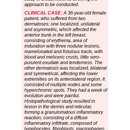
approach to be conducted.
CLINICAL CASE:
A 36-year-old female
patient, who suffered from two
dermatoses: one localized, unilateral
and asymmetric, which affected the
anterior trunk in the left breast,
consisting of erythema, area of
induration with three nodular lesions,
mamelonated and fistulous tracts, with
blood and meliceric crusts, little sero-
purulent exudate and tenderness. The
other dermatosis was localized, bilateral
and symmetrical, affecting the lower
extremities on its anterolateral region. It
consisted of multiple nodes and some
hyperchromic spots. They had a week of
evolution and were painful.
Histopathological study resulted in
lesion in the dermis and reticular,
forming a granulomatous inflammatory
reaction, consisting of a diffuse
inflammatory infiltrate, composed of
lymphocytes, fibroblasts, macrophages,