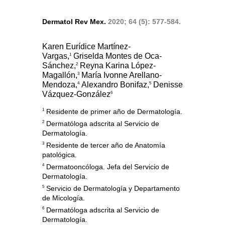
Dermatol Rev Mex.
2020; 64 (5): 577-584.
Karen Eurídice Martínez-
Vargas,
Griselda Montes de Oca-
1
Sánchez,
Reyna Karina López-
2
Magallón,
María Ivonne Arellano-
3
Mendoza,
Alexandro Bonifaz,
Denisse
4
5
Vázquez-González
6
1
Residente de primer año de Dermatología.
2
Dermatóloga adscrita al Servicio de
Dermatología.
3
Residente de tercer año de Anatomía
patológica.
4
Dermatooncóloga. Jefa del Servicio de
Dermatología.
5
Servicio de Dermatología y Departamento
de Micología.
6
Dermatóloga adscrita al Servicio de
Dermatología.