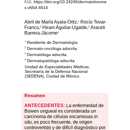
616.
https://doi.org/10.24245/dermatolrevme
x.v65i4.6614
Abril de María Ayala-Ortiz,
Rocío Tovar-
1
Franco,
Hiram Aguilar-Ugalde,
Araceli
2
3
Barrera-Jácome
4
Residente de Dermatología.
1
Dermato-oncóloga adscrita.
2
Dermatóloga adscrita.
3
Dermatopatóloga adscrita.
4
Unidad de Especialidades Médicas,
Secretaría de la Defensa Nacional
(SEDENA), Ciudad de México.
Resumen
ANTECEDENTES:
La enfermedad de
Bowen ungueal es considerada un
carcinoma de células escamosas
in
situ
, es poco frecuente, de origen
controvertido y de difícil diagnóstico por