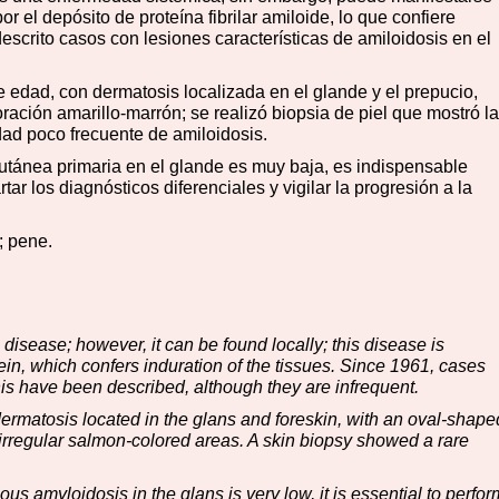
r el depósito de proteína fibrilar amiloide, lo que confiere
scrito casos con lesiones características de amiloidosis en el
edad, con dermatosis localizada en el glande y el prepucio,
oloración amarillo-marrón; se realizó biopsia de piel que mostró la
ad poco frecuente de amiloidosis.
utánea primaria en el glande es muy baja, es indispensable
rtar los diagnósticos diferenciales y vigilar la progresión a la
; pene.
disease; however, it can be found locally; this disease is
tein, which confers induration of the tissues. Since 1961, cases
nis have been described, although they are infrequent.
ermatosis located in the glans and foreskin, with an oval-shape
 irregular salmon-colored areas. A skin biopsy showed a rare
s amyloidosis in the glans is very low, it is essential to perfor