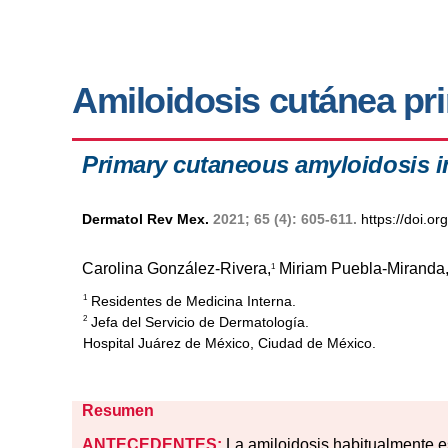
Amiloidosis cutánea pri
Primary cutaneous amyloidosis i
Dermatol Rev Mex.
2021; 65 (4): 605-611.
https://doi.o
Carolina González-Rivera,
Miriam Puebla-Miranda
1
Residentes de Medicina Interna.
1
Jefa del Servicio de Dermatología.
2
Hospital Juárez de México, Ciudad de México.
Resumen
ANTECEDENTES:
La amiloidosis habitualmente e