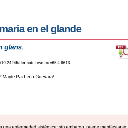
maria en el glande
n glans.
rg/10.24245/dermatolrevmex.v65i4.6613
,
Mayte Pacheco-Guevara
2
1
s una enfermedad sistémica; sin embargo, puede manifestarse