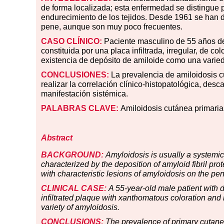
de forma localizada; esta enfermedad se distingue po
endurecimiento de los tejidos. Desde 1961 se han de
pene, aunque son muy poco frecuentes.
CASO CLÍNICO:
Paciente masculino de 55 años de 
constituida por una placa infiltrada, irregular, de c
existencia de depósito de amiloide como una varied
CONCLUSIONES:
La prevalencia de amiloidosis c
realizar la correlación clínico-histopatológica, desca
manifestación sistémica.
PALABRAS CLAVE:
Amiloidosis cutánea primaria
Abstract
BACKGROUND:
Amyloidosis is usually a systemic 
characterized by the deposition of amyloid fibril pro
with characteristic lesions of amyloidosis on the pe
CLINICAL CASE:
A 55-year-old male patient with d
infiltrated plaque with xanthomatous coloration and
variety of amyloidosis.
CONCLUSIONS:
The prevalence of primary cutaneou