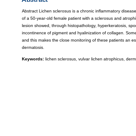
Abstract Lichen sclerosus is a chronic inflammatory disea
of a 50-year-old female patient with a sclerosus and atrophic
lesion showed, through histopathology, hyperkeratosis, spo
incontinence of pigment and hyalinization of collagen. Som
and this makes the close monitoring of these patients an ess
dermatosis.
Keywords:
lichen sclerosus, vulvar lichen atrophicus, derm