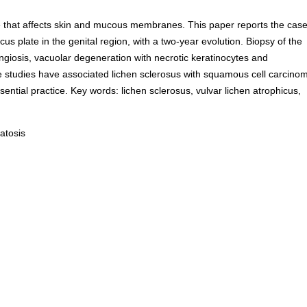
se that affects skin and mucous membranes. This paper reports the cas
us plate in the genital region, with a two-year evolution. Biopsy of the
ngiosis, vacuolar degeneration with necrotic keratinocytes and
e studies have associated lichen sclerosus with squamous cell carcino
ential practice. Key words: lichen sclerosus, vulvar lichen atrophicus,
atosis