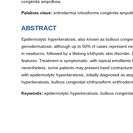
congénita ampollosa.
Palabras clave:
eritrodermia ictiosiforme congénita ampoll
ABSTRACT
Epidermolytic hyperkeratosis, also known as bullous congen
genodermatosis, although up to 50% of cases represent new
in newborns, followed by a lifelong ichthyotic skin disorder.
features. Treatment is symptomatic, with topical emollients
nevertheless, some patients may present hand contractures 
with epidermolytic hyperkeratosis, initially diagnosed as ato
hyperkeratosis, bullous congenital ichthyosiform erithroder
Keywords:
epidermolytic hyperkeratosis, bullous congenita