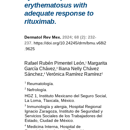
erythematosus with
adequate response to
rituximab.
Dermatol Rev Mex.
2024; 68 (2): 232-
237.
https://doi.org/10.24245/drm/bmu.v68i2
.9625
Rafael Rubén Pimentel León,
Margarita
1
García Chávez,
Iliana Nelly Chávez
3
Sánchez,
Verónica Ramírez Ramírez
4
2
Reumatología.
1
Nefrología.
2
HGZ 1, Instituto Mexicano del Seguro Social,
La Loma, Tlaxcala, México.
Inmunología y alergia, Hospital Regional
3
Ignacio Zaragoza, Instituto de Seguridad y
Servicios Sociales de los Trabajadores del
Estado, Ciudad de México.
Medicina Interna, Hospital de
4