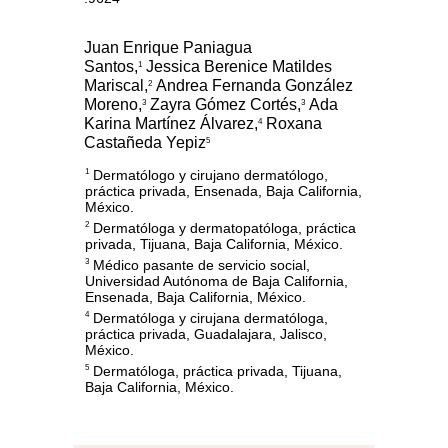
Juan Enrique Paniagua
Santos,
Jessica Berenice Matildes
1
Mariscal,
Andrea Fernanda González
2
Moreno,
Zayra Gómez Cortés,
Ada
3
3
Karina Martínez Álvarez,
Roxana
4
Castañeda Yepiz
5
Dermatólogo y cirujano dermatólogo,
1
práctica privada, Ensenada, Baja California,
México.
Dermatóloga y dermatopatóloga, práctica
2
privada, Tijuana, Baja California, México.
Médico pasante de servicio social,
3
Universidad Autónoma de Baja California,
Ensenada, Baja California, México.
Dermatóloga y cirujana dermatóloga,
4
práctica privada, Guadalajara, Jalisco,
México.
Dermatóloga, práctica privada, Tijuana,
5
Baja California, México.