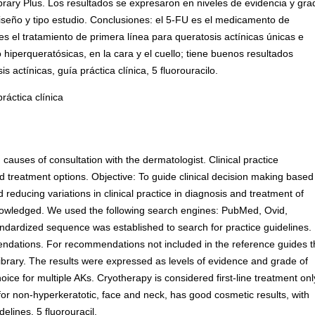
ary Plus. Los resultados se expresaron en niveles de evidencia y gra
iseño y tipo estudio. Conclusiones: el 5-FU es el medicamento de
 es el tratamiento de primera línea para queratosis actínicas únicas e
o hiperqueratósicas, en la cara y el cuello; tiene buenos resultados
 actínicas, guía práctica clínica, 5 fluorouracilo.
práctica clínica
auses of consultation with the dermatologist. Clinical practice
d treatment options. Objective: To guide clinical decision making based
ducing variations in clinical practice in diagnosis and treatment of
knowledged. We used the following search engines: PubMed, Ovid,
dardized sequence was established to search for practice guidelines.
ndations. For recommendations not included in the reference guides t
ary. The results were expressed as levels of evidence and grade of
ce for multiple AKs. Cryotherapy is considered first-line treatment onl
or non-hyperkeratotic, face and neck, has good cosmetic results, with
delines, 5 fluorouracil.