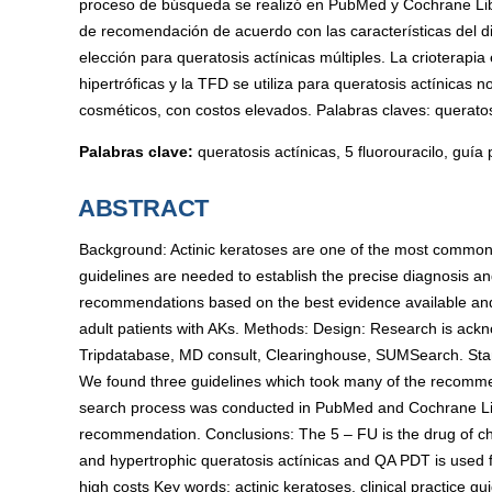
proceso de búsqueda se realizó en PubMed y Cochrane Libr
de recomendación de acuerdo con las características del d
elección para queratosis actínicas múltiples. La crioterapia
hipertróficas y la TFD se utiliza para queratosis actínicas n
cosméticos, con costos elevados. Palabras claves: queratosis
Palabras clave:
queratosis actínicas, 5 fluorouracilo, guía 
ABSTRACT
Background: Actinic keratoses are one of the most common c
guidelines are needed to establish the precise diagnosis an
recommendations based on the best evidence available and re
adult patients with AKs. Methods: Design: Research is ac
Tripdatabase, MD consult, Clearinghouse, SUMSearch. Stan
We found three guidelines which took many of the recomme
search process was conducted in PubMed and Cochrane Libr
recommendation. Conclusions: The 5 – FU is the drug of choi
and hypertrophic queratosis actínicas and QA PDT is used f
high costs Key words: actinic keratoses, clinical practice gui