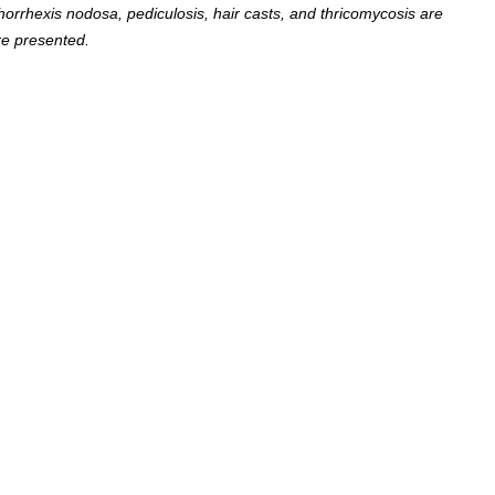
, trichorrhexis nodosa, pediculosis, hair casts, and thricomycosis are
re presented.