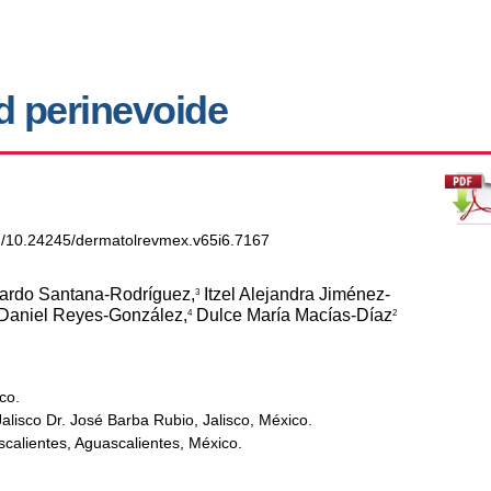
d perinevoide
org/10.24245/dermatolrevmex.v65i6.7167
ardo Santana-Rodríguez,
Itzel Alejandra Jiménez-
3
Daniel Reyes-González,
Dulce María Macías-Díaz
4
2
co.
alisco Dr. José Barba Rubio, Jalisco, México.
calientes, Aguascalientes, México.