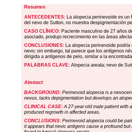
Resumen
ANTECEDENTES:
La alopecia perinevoide es un f
del nevo de Sutton, no muestra despigmentación per
CASO CLÍNICO:
Paciente masculino de 27 años de 
asociado, produjo recrecimiento en las áreas afect
CONCLUSIONES:
La alopecia perinevoide podría 
nevo; sin embargo, tal parece que los antígenos né
dirigida a antígenos de pelo, similar a la encontrada
PALABRAS CLAVE:
Alopecia areata; nevo de Sut
Abstract
BACKGROUND:
Perinevoid alopecia is a nevocen
nevus, lacks depigmentation but develops an alopec
CLINICAL CASE:
A 27-year-old male patient with
produced regrowth in affected areas.
CONCLUSIONS:
Perinevoid alopecia could be par
it appears that nevic antigens cause a profound but a
found in typical alopecia areata.