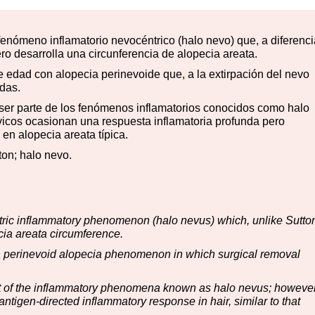
enómeno inflamatorio nevocéntrico (halo nevo) que, a diferenci
o desarrolla una circunferencia de alopecia areata.
edad con alopecia perinevoide que, a la extirpación del nevo
adas.
ser parte de los fenómenos inflamatorios conocidos como halo
vicos ocasionan una respuesta inflamatoria profunda pero
 en alopecia areata típica.
ton; halo nevo.
tric inflammatory phenomenon (halo nevus) which, unlike Sutto
ia areata circumference.
 a perinevoid alopecia phenomenon in which surgical removal
t of the inflammatory phenomena known as halo nevus; however
ntigen-directed inflammatory response in hair, similar to that