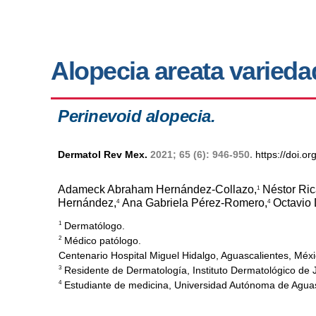
Alopecia areata varieda
Perinevoid alopecia.
Dermatol Rev Mex.
2021; 65 (6): 946-950.
https://doi.
Adameck Abraham Hernández-Collazo,
Néstor Ric
1
Hernández,
Ana Gabriela Pérez-Romero,
Octavio 
4
4
Dermatólogo.
1
Médico patólogo.
2
Centenario Hospital Miguel Hidalgo, Aguascalientes, Méxi
Residente de Dermatología, Instituto Dermatológico de J
3
Estudiante de medicina, Universidad Autónoma de Aguas
4