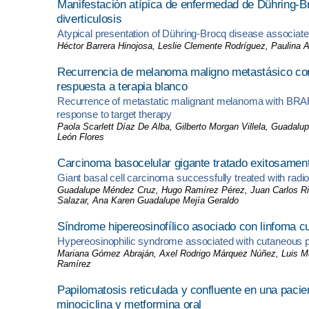
Manifestación atípica de enfermedad de Dühring-B
diverticulosis
Atypical presentation of Dühring-Brocq disease associated 
Héctor Barrera Hinojosa, Leslie Clemente Rodríguez, Paulina
Recurrencia de melanoma maligno metastásico con
respuesta a terapia blanco
Recurrence of metastatic malignant melanoma with BRA
response to target therapy
Paola Scarlett Díaz De Alba, Gilberto Morgan Villela, Guadalu
León Flores
Carcinoma basocelular gigante tratado exitosament
Giant basal cell carcinoma successfully treated with radi
Guadalupe Méndez Cruz, Hugo Ramírez Pérez, Juan Carlos Riva
Salazar, Ana Karen Guadalupe Mejía Geraldo
Síndrome hipereosinofílico asociado con linfoma cut
Hypereosinophilic syndrome associated with cutaneous pe
Mariana Gómez Abraján, Axel Rodrigo Márquez Núñez, Luis Mon
Ramírez
Papilomatosis reticulada y confluente en una pacien
minociclina y metformina oral