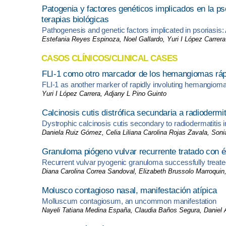
Patogenia y factores genéticos implicados en la pso
terapias biológicas
Pathogenesis and genetic factors implicated in psoriasis:
Estefania Reyes Espinoza, Noel Gallardo, Yuri I López Carrera
CASOS CLÍNICOS/CLINICAL CASES
FLI-1 como otro marcador de los hemangiomas ráp
FLI-1 as another marker of rapidly involuting hemangiom
Yuri I López Carrera, Adjany L Pino Guinto
Calcinosis cutis distrófica secundaria a radioder
Dystrophic calcinosis cutis secondary to radiodermatitis in
Daniela Ruiz Gómez, Celia Liliana Carolina Rojas Zavala, Son
Granuloma piógeno vulvar recurrente tratado con éx
Recurrent vulvar pyogenic granuloma successfully treated 
Diana Carolina Correa Sandoval, Elizabeth Brussolo Marroquin
Molusco contagioso nasal, manifestación atípica
Molluscum contagiosum, an uncommon manifestation
Nayeli Tatiana Medina España, Claudia Baños Segura, Daniel A