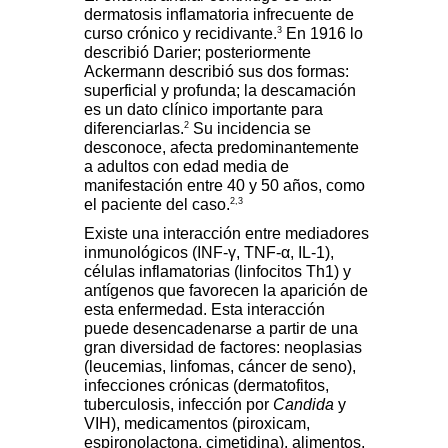
dermatosis inflamatoria infrecuente de
3
curso crónico y recidivante.
En 1916 lo
describió Darier; posteriormente
Ackermann describió sus dos formas:
superficial y profunda; la descamación
es un dato clínico importante para
2
diferenciarlas.
Su incidencia se
desconoce, afecta predominantemente
a adultos con edad media de
manifestación entre 40 y 50 años, como
2,3
el paciente del caso.
Existe una interacción entre mediadores
inmunológicos (INF-γ, TNF-α, IL-1),
células inflamatorias (linfocitos Th1) y
antígenos que favorecen la aparición de
esta enfermedad. Esta interacción
puede desencadenarse a partir de una
gran diversidad de factores: neoplasias
(leucemias, linfomas, cáncer de seno),
infecciones crónicas (dermatofitos,
tuberculosis, infección por
Candida
y
VIH), medicamentos (piroxicam,
espironolactona, cimetidina), alimentos,