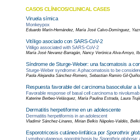
CASOS CLÍNICOS/CLINICAL CASES
Viruela símica
Monkeypox
Eduardo Marín-Hernández, María José Calvo-Domínguez, Yazmí
Vitíligo asociado con SARS-CoV-2
Vitiligo associated with SARS-CoV-2
María José Nevarez-Barragán, Nancy Verónica Alva-Arroyo, I
Síndrome de Sturge-Weber: una facomatosis a con
Sturge-Weber syndrome: A phacomatosis to be consider
Paola Alejandra Sánchez-Romero, Sebastian Ramiro Gil-Quiñon
Respuesta favorable del carcinoma basocelular a l
Favorable response of basal cell carcinoma to nivolumab
Katerine Berbeo-Velásquez, María Paulina Estrada, Laura Trujil
Dermatitis herpetiforme en un adolescente
Dermatitis herpetiformis in an adolescent
Vladimir Sánchez-Linares, Mirian Belkis Nápoles-Valdés, Bel
Esporotricosis cutáneo-linfática por
Sporothrix glo
Lymphocutaneous sporotrichosis by
Sporothrix globosa
;