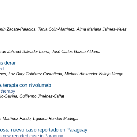
n Zacate-Palacios, Tania Colin-Martínez, Alma Mariana Jaimes-Velez
bzan Jahzeel Salvador-Ibarra, José Carlos Gazca-Aldama
siderar
ed
es, Luz Dary Gutiérrez-Castañeda, Michael Alexander Vallejo-Urrego
a terapia con nivolumab
 therapy
lo-Gaviria, Guillermo Jiménez-Calfat
kis Martínez-Fando, Egduina Rondón-Madrigal
bosa
; nuevo caso reportado en Paraguay
 a new reported case in Paraguay