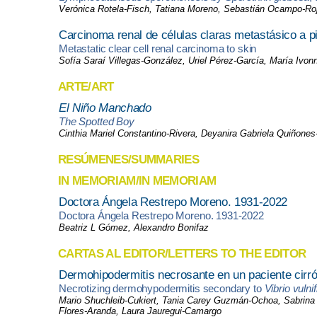
Verónica Rotela-Fisch, Tatiana Moreno, Sebastián Ocampo-Roja
Carcinoma renal de células claras metastásico a pi
Metastatic clear cell renal carcinoma to skin
Sofía Saraí Villegas-González, Uriel Pérez-García, María Ivo
ARTE/ART
El Niño Manchado
The Spotted Boy
Cinthia Mariel Constantino-Rivera, Deyanira Gabriela Quiñone
RESÚMENES/SUMMARIES
IN MEMORIAM/IN MEMORIAM
Doctora Ángela Restrepo Moreno. 1931-2022
Doctora Ángela Restrepo Moreno. 1931-2022
Beatriz L Gómez, Alexandro Bonifaz
CARTAS AL EDITOR/LETTERS TO THE EDITOR
Dermohipodermitis necrosante en un paciente cirró
Necrotizing dermohypodermitis secondary to
Vibrio vulni
Mario Shuchleib-Cukiert, Tania Carey Guzmán-Ochoa, Sabrina 
Flores-Aranda, Laura Jauregui-Camargo