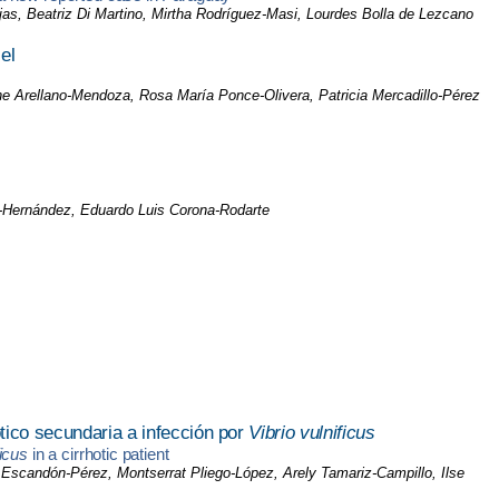
s, Beatriz Di Martino, Mirtha Rodríguez-Masi, Lourdes Bolla de Lezcano
el
nne Arellano-Mendoza, Rosa María Ponce-Olivera, Patricia Mercadillo-Pérez
s-Hernández, Eduardo Luis Corona-Rodarte
tico secundaria a infección por
Vibrio vulnificus
ficus
in a cirrhotic patient
Escandón-Pérez, Montserrat Pliego-López, Arely Tamariz-Campillo, Ilse