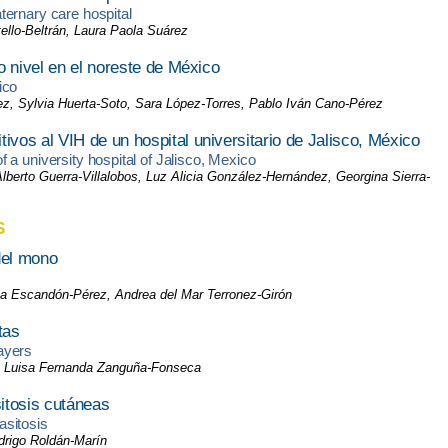
ternary care hospital
tello-Beltrán, Laura Paola Suárez
o nivel en el noreste de México
ico
z, Sylvia Huerta-Soto, Sara López-Torres, Pablo Iván Cano-Pérez
ivos al VIH de un hospital universitario de Jalisco, México
f a university hospital of Jalisco, Mexico
berto Guerra-Villalobos, Luz Alicia González-Hernández, Georgina Sierra-
S
del mono
ina Escandón-Pérez, Andrea del Mar Terronez-Girón
tas
ayers
, Luisa Fernanda Zanguña-Fonseca
itosis cutáneas
asitosis
odrigo Roldán-Marín