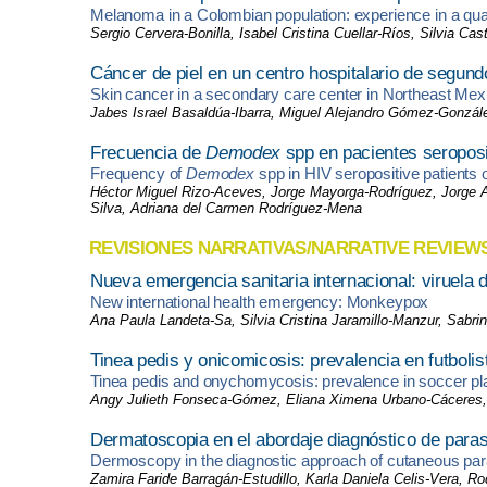
Melanoma in a Colombian population: experience in a qua
Sergio Cervera-Bonilla, Isabel Cristina Cuellar-Ríos, Silvia Cas
Cáncer de piel en un centro hospitalario de segund
Skin cancer in a secondary care center in Northeast Mex
Jabes Israel Basaldúa-Ibarra, Miguel Alejandro Gómez-Gonzále
Frecuencia de
Demodex
spp en pacientes seroposit
Frequency of
Demodex
spp in HIV seropositive patients o
Héctor Miguel Rizo-Aceves, Jorge Mayorga-Rodríguez, Jorge Al
Silva, Adriana del Carmen Rodríguez-Mena
REVISIONES NARRATIVAS/NARRATIVE REVIEW
Nueva emergencia sanitaria internacional: viruela 
New international health emergency: Monkeypox
Ana Paula Landeta-Sa, Silvia Cristina Jaramillo-Manzur, Sabr
Tinea pedis y onicomicosis: prevalencia en futbolis
Tinea pedis and onychomycosis: prevalence in soccer pl
Angy Julieth Fonseca-Gómez, Eliana Ximena Urbano-Cáceres
Dermatoscopia en el abordaje diagnóstico de paras
Dermoscopy in the diagnostic approach of cutaneous par
Zamira Faride Barragán-Estudillo, Karla Daniela Celis-Vera, R