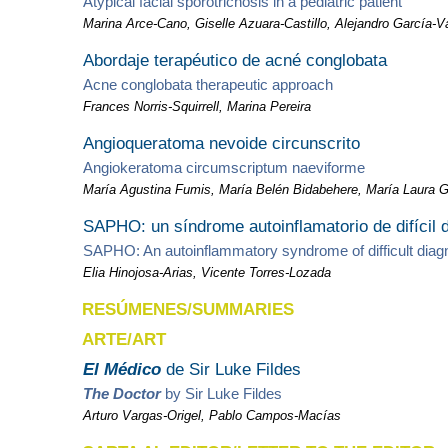
Atypical facial sporotrichosis in a pediatric patient
Marina Arce-Cano, Giselle Azuara-Castillo, Alejandro García-
Abordaje terapéutico de acné conglobata
Acne conglobata therapeutic approach
Frances Norris-Squirrell, Marina Pereira
Angioqueratoma nevoide circunscrito
Angiokeratoma circumscriptum naeviforme
María Agustina Fumis,
María Belén Bidabehere, María Laura Gu
SAPHO: un síndrome autoinflamatorio de difícil 
SAPHO: An autoinflammatory syndrome of difficult di
Elia Hinojosa-Arias, Vicente Torres-Lozada
RESÚMENES/SUMMARIES
ARTE/ART
El Médico
de Sir Luke Fildes
The Doctor
by Sir Luke Fildes
Arturo Vargas-Origel, Pablo Campos-Macías