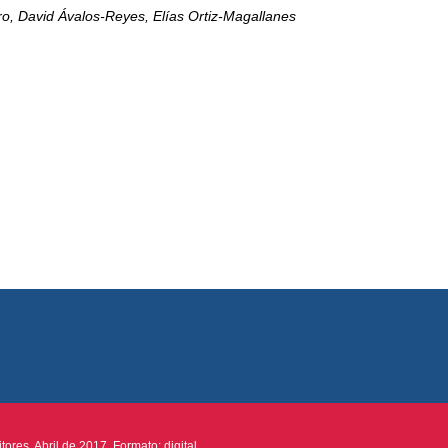
o, David Ávalos-Reyes, Elías Ortiz-Magallanes
ores. Abril de 2017. Formato: digital.