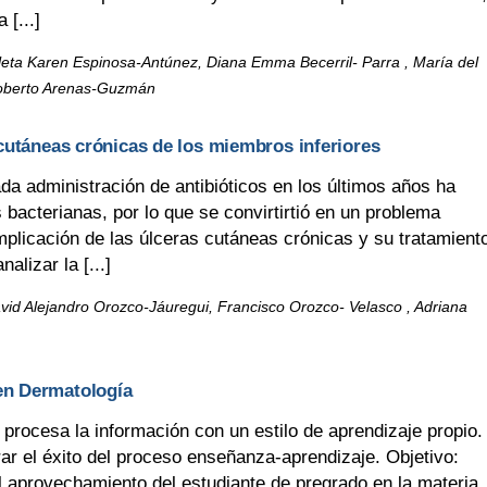
[...]
leta Karen Espinosa-Antúnez, Diana Emma Becerril- Parra , María del
Roberto Arenas-Guzmán
 cutáneas crónicas de los miembros inferiores
a administración de antibióticos en los últimos años ha
s bacterianas, por lo que se convirtirtió en un problema
omplicación de las úlceras cutáneas crónicas y su tratamient
alizar la [...]
avid Alejandro Orozco-Jáuregui, Francisco Orozco- Velasco , Adriana
en Dermatología
rocesa la información con un estilo de aprendizaje propio.
ar el éxito del proceso enseñanza-aprendizaje. Objetivo:
el aprovechamiento del estudiante de pregrado en la materia