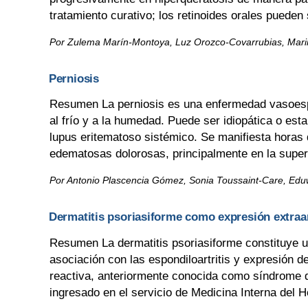
tratamiento curativo; los retinoides orales pueden s
Por Zulema Marín-Montoya, Luz Orozco-Covarrubias, Mar
Perniosis
Resumen La perniosis es una enfermedad vasoespást
al frío y a la humedad. Puede ser idiopática o es
lupus eritematoso sistémico. Se manifiesta horas 
edematosas dolorosas, principalmente en la superfi
Por Antonio Plascencia Gómez, Sonia Toussaint-Care, Ed
Dermatitis psoriasiforme como expresión extraarti
Resumen La dermatitis psoriasiforme constituye un 
asociación con las espondiloartritis y expresión de
reactiva, anteriormente conocida como síndrome d
ingresado en el servicio de Medicina Interna del Ho