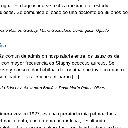
 lengua. El diagnóstico se realiza mediante el estudio
anulosas. Se comunica el caso de una paciente de 38 años de
 Alberto Ramos-Garibay, María Guadalupe Domínguez- Ugalde
ína
 común de admisión hospitalaria entre los usuarios de
do con mayor frecuencia es Staphylococcus aureus. Se
tenso y consumidor habitual de cocaína que tuvo un cuadro
minados. Las lesiones iniciaron [...]
ado Sánchez, Alexandro Bonifaz, Rosa María Ponce Olivera
imera vez en 1927, es una queratodermia palmo-plantar
l nacimiento, con eritema periorificial, resultando
alela a las lesiones palmoplantares. Hasta ahora no hay