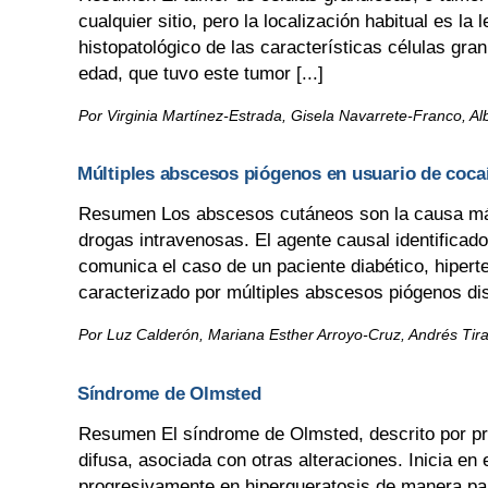
cualquier sitio, pero la localización habitual es la
histopatológico de las características células gr
edad, que tuvo este tumor [...]
Por Virginia Martínez-Estrada, Gisela Navarrete-Franco,
Múltiples abscesos piógenos en usuario de coca
Resumen Los abscesos cutáneos son la causa más
drogas intravenosas. El agente causal identifica
comunica el caso de un paciente diabético, hiper
caracterizado por múltiples abscesos piógenos dise
Por Luz Calderón, Mariana Esther Arroyo-Cruz, Andrés Tir
Síndrome de Olmsted
Resumen El síndrome de Olmsted, descrito por pr
difusa, asociada con otras alteraciones. Inicia en e
progresivamente en hiperqueratosis de manera par