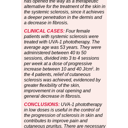
has opened the way as a therapeutic
alternative for the treatment of the skin in
the systemic sclerosis, since it achieves
a deeper penetration in the dermis and
a decrease in fibrosis.
CLINICAL CASES:
Four female
patients with systemic sclerosis were
treated with UVA-1 phototherapy. The
average age was 53 years. They were
administered between 40 to 50
sessions, divided into 3 to 4 sessions
per week at a dose of progressive
2
increase between 10 and 40 J/cm
. In
the 4 patients, relief of cutaneous
sclerosis was achieved, evidenced by
greater flexibility of the skin,
improvement in oral opening and
general decrease in fibrosis.
CONCLUSIONS:
UVA-1 phototherapy
in low doses is useful in the control of
the progression of sclerosis in skin and
contributes to improve pain and
cutaneous pruritus. There are necessary