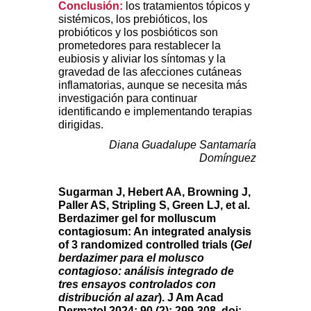
Conclusión:
los tratamientos tópicos y
sistémicos, los prebióticos, los
probióticos y los posbióticos son
prometedores para restablecer la
eubiosis y aliviar los síntomas y la
gravedad de las afecciones cutáneas
inflamatorias, aunque se necesita más
investigación para continuar
identificando e implementando terapias
dirigidas.
Diana Guadalupe Santamaría
Domínguez
Sugarman J, Hebert AA, Browning J,
Paller AS, Stripling S, Green LJ, et al.
Berdazimer gel for molluscum
contagiosum: An integrated analysis
of 3 randomized controlled trials (
Gel
berdazimer para el molusco
contagioso: análisis integrado de
tres ensayos controlados con
distribución al azar
). J Am Acad
Dermatol 2024; 90 (2): 299-308. doi: